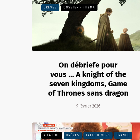
BRÈVES
DOSSIER - THEMA
On débriefe pour
vous ... A knight of the
seven kingdoms, Game
of Thrones sans dragon
9 février 2026
A LA UNE
BRÈVES
FAITS DIVERS
FRANCE