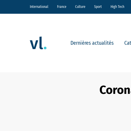
International
France
Culture
Sport
High Tech
Dernières actualités
Ca
Coron