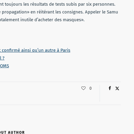
t toujours les résultats de tests subis par six personnes.
te propagation» en réitérant les consignes. Appeler le Samu
totalement inutile d’acheter des masques».
 confirmé ainsi qu’un autre à Paris
l ?
l’OMS
0
OUT AUTHOR