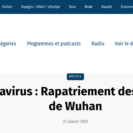
Sorties
Voyages / Hôtel / Lifestyle
Sexo
Mode
Beauté
Émissio
tégories
Programmes et podcasts
Radio
Voir le 
BRÈVES
avirus : Rapatriement de
de Wuhan
27 janvier 2020