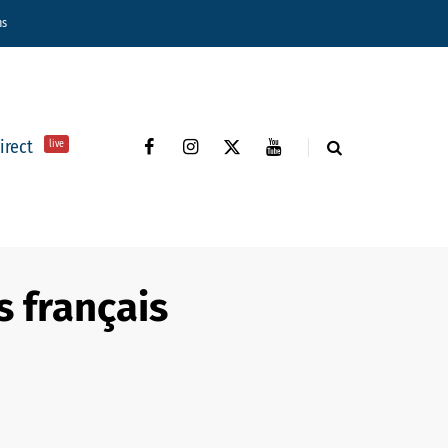
ns
direct
live
s français