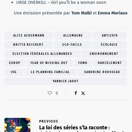
URGE OVERKILL – Girl you’ll be a woman soon
Une émission présentée par
Tom Malki
et
Emma Meriaux
ALICE ACKERMANN
ALLEMAGNE
ANTI2010
BRITTA REICHERT
ECO-FACILE
ÉCOLOGIE
ÉLECTION FÉDÉRALES ALLEMANDES
ENVIRONNEMENT
EUROP
FEAR OF MISSING OUT
FOMO
HARCÈLEMENT
IVG
LE PLANNING FAMILIAL
SANDRINE ROUSSEAU
YANNICK JADOT
0
PREVIOUS
La loi des séries s’la raconte :