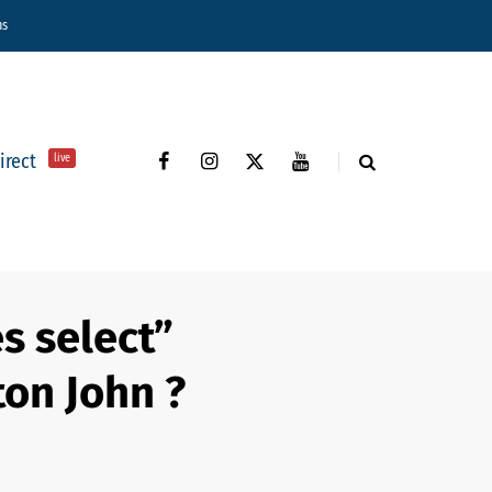
ns
direct
live
ès select”
ton John ?