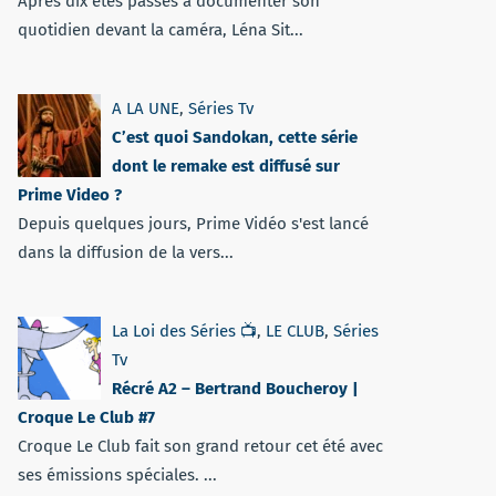
Après dix étés passés à documenter son
quotidien devant la caméra, Léna Sit...
A LA UNE
,
Séries Tv
C’est quoi Sandokan, cette série
dont le remake est diffusé sur
Prime Video ?
Depuis quelques jours, Prime Vidéo s'est lancé
dans la diffusion de la vers...
La Loi des Séries 📺
,
LE CLUB
,
Séries
Tv
Récré A2 – Bertrand Boucheroy |
Croque Le Club #7
Croque Le Club fait son grand retour cet été avec
ses émissions spéciales. ...