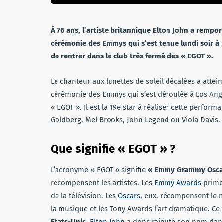
À 76 ans, l’artiste britannique Elton John a remport
cérémonie des Emmys qui s’est tenue lundi soir à 
de rentrer dans le club très fermé des « EGOT ».
Le chanteur aux lunettes de soleil décalées a attei
cérémonie des Emmys qui s’est déroulée à Los Angele
« EGOT ». Il est la 19e star à réaliser cette perf
Goldberg, Mel Brooks, John Legend ou Viola Davis.
Que signifie « EGOT » ?
L’acronyme « EGOT » signifie
« Emmy Grammy Osca
récompensent les artistes. Les
Emmy Awards
primen
de la télévision. Les
Oscars
, eux, récompensent le 
la musique et les Tony Awards l’art dramatique. Ce
Etats-Unis
.
Elton John
a donc rajouté son nom dans