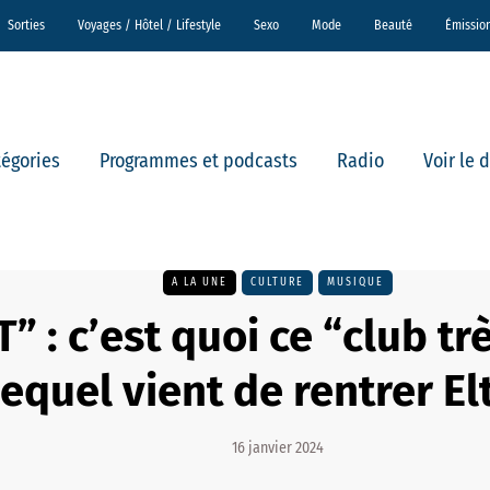
Sorties
Voyages / Hôtel / Lifestyle
Sexo
Mode
Beauté
Émissio
tégories
Programmes et podcasts
Radio
Voir le 
A LA UNE
CULTURE
MUSIQUE
” : c’est quoi ce “club tr
equel vient de rentrer El
16 janvier 2024