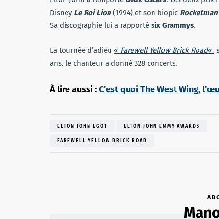
Elton John a remporté
deux Oscars
. Les deux prix
Disney
Le Roi Lion
(1994) et son biopic
Rocketman
Sa discographie lui a rapporté
six Grammys
.
La tournée d’adieu
«
Farewell Yellow Brick Road
«
s
ans, le chanteur a donné 328 concerts.
À lire aussi :
C’est quoi The West Wing, l’œ
ELTON JOHN EGOT
ELTON JOHN EMMY AWARDS
FAREWELL YELLOW BRICK ROAD
AB
Mano