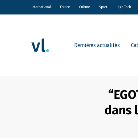
International
France
Culture
Sport
High Tech
Dernières actualités
Ca
“EGOT
dans l