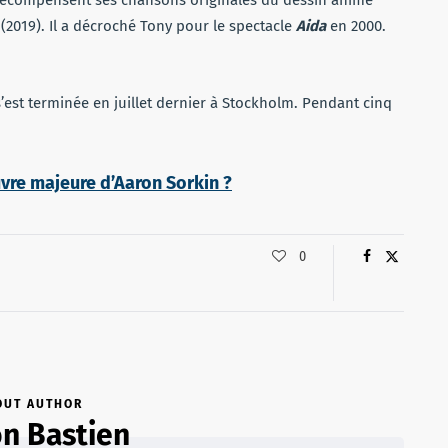
 récompensent ses chansons originales du dessin animé
(2019). Il a décroché Tony pour le spectacle
Aida
en 2000.
’est terminée en juillet dernier à Stockholm. Pendant cinq
uvre majeure d’Aaron Sorkin ?
0
OUT AUTHOR
n Bastien