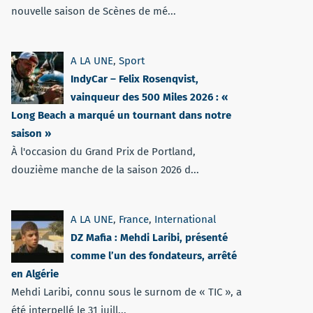
nouvelle saison de Scènes de mé...
A LA UNE
,
Sport
IndyCar – Felix Rosenqvist,
vainqueur des 500 Miles 2026 : «
Long Beach a marqué un tournant dans notre
saison »
À l'occasion du Grand Prix de Portland,
douzième manche de la saison 2026 d...
A LA UNE
,
France
,
International
DZ Mafia : Mehdi Laribi, présenté
comme l’un des fondateurs, arrêté
en Algérie
Mehdi Laribi, connu sous le surnom de « TIC », a
été interpellé le 31 juill...