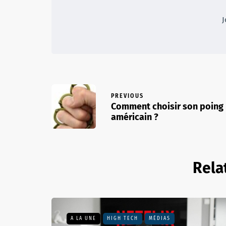
J
PREVIOUS
Comment choisir son poing
américain ?
Rela
A LA UNE
HIGH TECH
MÉDIAS