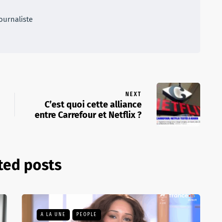
ournaliste
NEXT
C’est quoi cette alliance
entre Carrefour et Netflix ?
ted posts
A LA UNE
PEOPLE