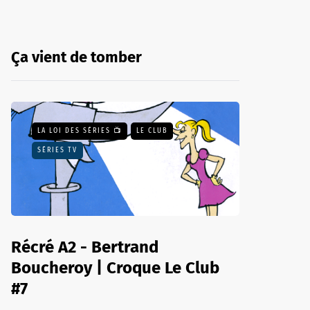
Ça vient de tomber
LA LOI DES SÉRIES 📺
LE CLUB
SÉRIES TV
Récré A2 - Bertrand
Boucheroy | Croque Le Club
#7