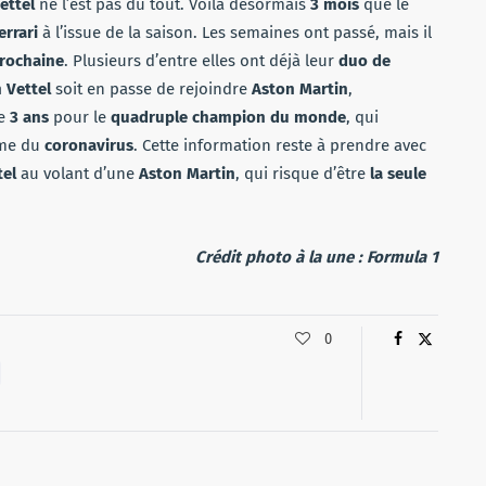
ettel
ne l’est pas du tout. Voilà désormais
3 mois
que le
errari
à l’issue de la saison. Les semaines ont passé, mais il
prochaine
. Plusieurs d’entre elles ont déjà leur
duo de
 Vettel
soit en passe de rejoindre
Aston Martin
,
de
3 ans
pour le
quadruple champion du monde
, qui
ime du
coronavirus
. Cette information reste à prendre avec
tel
au volant d’une
Aston Martin
, qui risque d’être
la seule
Crédit photo à la une : Formula 1
0