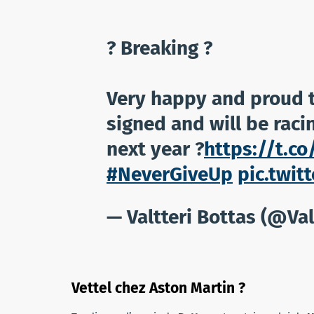
? Breaking ?
Very happy and proud t
signed and will be raci
next year ?
https://t.c
#NeverGiveUp
pic.twi
— Valtteri Bottas (@Va
Vettel chez Aston Martin ?