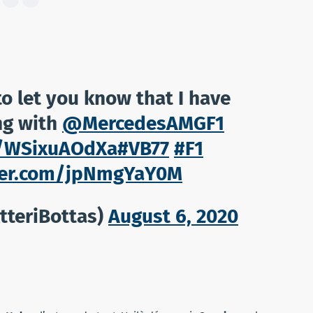
o let you know that I have
ng with
@MercedesAMGF1
o/WSixuAOdXa
#VB77
#F1
tter.com/jpNmgYaY0M
ltteriBottas)
August 6, 2020