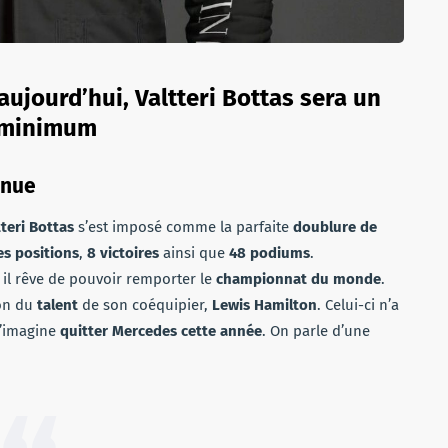
aujourd’hui, Valtteri Bottas sera un
1 minimum
inue
tteri Bottas
s’est imposé comme la parfaite
doublure de
es positions
,
8 victoires
ainsi que
48 podiums
.
, il rêve de pouvoir remporter le
championnat du monde
.
on du
talent
de son coéquipier,
Lewis Hamilton
. Celui-ci n’a
l’imagine
quitter Mercedes cette année
. On parle d’une