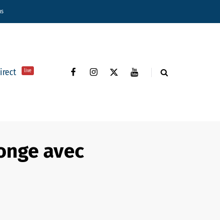
ns
direct
live
longe avec