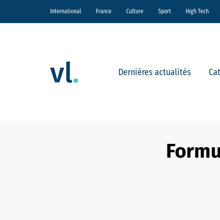
International
France
Culture
Sport
High Tech
Dernières actualités
Ca
Formul