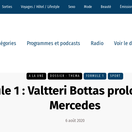
Sorties
Voyages / Hôtel / Lifestyle
Sexo
Mode
Beauté
Émissio
tégories
Programmes et podcasts
Radio
Voir le 
A LA UNE
DOSSIER - THEMA
FORMULE 1
SPORT
e 1 : Valtteri Bottas pro
Mercedes
6 août 2020