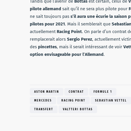
Tandis que l’avenir de
Bottas
est certain, celui de
V
pilote allemand
sait qu’il ne sera plus pilote pour
F
ne sait toujours pas
s’il aura une écurie la saison 
pilotes pour 2021
. Mais il semblerait que
Sebastian
actuellement
Racing Point
. On parle d’un contrat 
remplacerait alors
Sergio Perez
, actuellement vict
des
pincettes
, mais il serait intéressant de voir
Vet
option envisageable pour l’Allemand
.
ASTON MARTIN
CONTRAT
FORMULE 1
MERCEDES
RACING POINT
SEBASTIAN VETTEL
TRANSFERT
VALTTERI BOTTAS