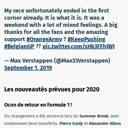
My race unfortunately ended in the first
corner already. It is what it is. It was a
weekend with a lot of mixed feelings. A big
thanks for all the fans and the amazing
support
#OrangeArmy
?
#KeepPushing
#BelgianGP
??
pic.twitter.com/sHk3FFhJWJ
— Max Verstappen (@Max33Verstappen)
September 1, 2019
Les nouveautés prévues pour 2020
Ocon de retour en Formule 1 !
Du changement a été annoncé lors du
Summer Break
, avec
notamment deux transferts.
Pierre Gasly
et
Alexander Albon