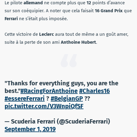
Le pilote
allemand
ne compte plus que
12
points d’avance
sur son coéquipier. A noter que cela faisait
16 Grand Prix
que
Ferrari
ne s’était plus imposée.
Cette victoire de
Leclerc
aura tout de même a un goût amer,
suite à la perte de son ami
Anthoine Hubert
.
"Thanks for everything guys, you are the
best."
#RacingForAnthoine
#Charles16
#essereFerrari
?
#BelgianGP
??
pic.twitter.com/V3WnpiQfSF
— Scuderia Ferrari (@ScuderiaFerrari)
September 1, 2019