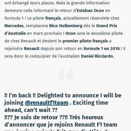
ont échangé leurs places. Mais la grande information
demeure celle informant le retour d’
Esteban Ocon
en
Formule 1 ! Le pilote
français
, actuellement réserviste chez
Mercedes
, remplacera
Nico Hulkenberg
dès le
Grand Prix
d’Australie
en mars prochain !
Ocon
sera le deuxième pilote
de chez Renault et devient le
premier pilote français
a
rejoindre
Renault
depuis son retour en
Formule 1
en 2016
! Il
sera donc le coéquipier de l’australien
Daniel Ricciardo
.
!! I’m back !! Delighted to announce I will be
joining
@renaultf1team
. Exciting time
ahead, can’t wait ??
!!?? Je suis de retour ??!! Très heureux
d’annoncer que je rejoins Renault F1 team