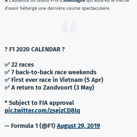
❌ L’absence du Grand Prix d’
Allemagne
qui aura eu le mérite
d’avoir hébergé une dernière course spectaculaire.
? F1 2020 CALENDAR ?
✅ 22 races
✅ 7 back-to-back race weekends
✅ First ever race in Vietnam (5 Apr)
✅ A return to Zandvoort (3 May)
* Subject to FIA approval
pic.twitter.com/zsejzCD8Iq
— Formula 1 (@F1)
August 29, 2019