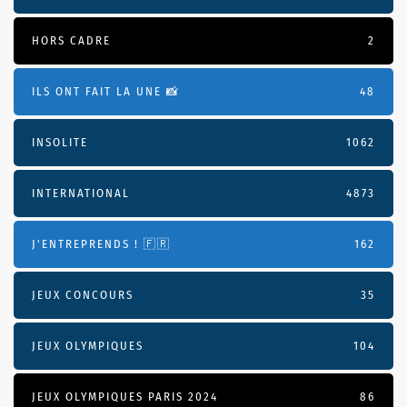
HORS CADRE
2
ILS ONT FAIT LA UNE 📸
48
INSOLITE
1062
INTERNATIONAL
4873
J'ENTREPRENDS ! 🇫🇷
162
JEUX CONCOURS
35
JEUX OLYMPIQUES
104
JEUX OLYMPIQUES PARIS 2024
86