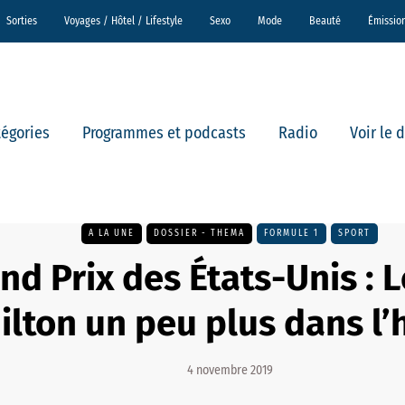
Sorties
Voyages / Hôtel / Lifestyle
Sexo
Mode
Beauté
Émissio
tégories
Programmes et podcasts
Radio
Voir le 
A LA UNE
DOSSIER - THEMA
FORMULE 1
SPORT
nd Prix des États-Unis : 
lton un peu plus dans l’hi
4 novembre 2019