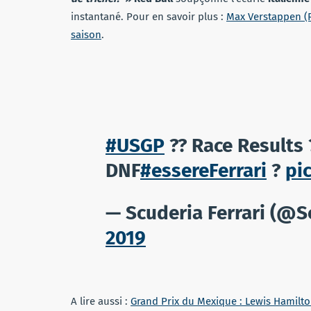
instantané. Pour en savoir plus :
Max Verstappen (R
saison
.
#USGP
?? Race Results 
DNF
#essereFerrari
?
pi
— Scuderia Ferrari (@S
2019
A lire aussi :
Grand Prix du Mexique : Lewis Hamilt