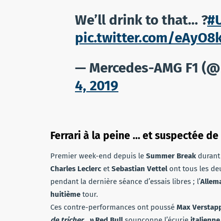
We’ll drink to that… ?
#
pic.twitter.com/eAyO8
— Mercedes-AMG F1 (
4, 2019
Ferrari à la peine … et suspectée de 
Premier week-end depuis le
Summer Break
durant 
Charles Leclerc
et
Sebastian Vettel
ont tous les d
pendant la dernière séance d’essais libres ; l’
Alle
huitième
tour.
Ces contre-performances ont poussé
Max Verstap
de tricher. »
Red Bull
soupçonne l’écurie
italienn