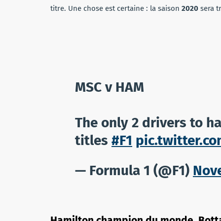
titre. Une chose est certaine : la saison
2020
sera t
MSC v HAM
The only 2 drivers to 
titles
#F1
pic.twitter.c
— Formula 1 (@F1)
Nove
Hamilton champion du monde, Bott