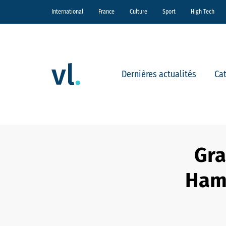
International
France
Culture
Sport
High Tech
Dernières actualités
Ca
Gra
Hami