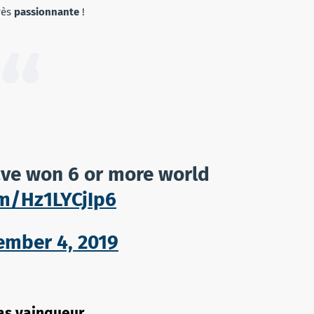
rès
passionnante
!
have won 6 or more world
om/Hz1LYCjIp6
mber 4, 2019
as vainqueur