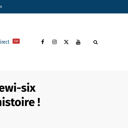
ns
direct
live
Lewi-six
stoire !