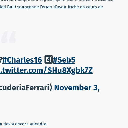
ed Bull) soupçonne Ferrari d’avoir triché en cours de
?
#Charles16
4️⃣
#Seb5
c.twitter.com/SHu8Xgbk7Z
cuderiaFerrari)
November 3,
on devra encore attendre