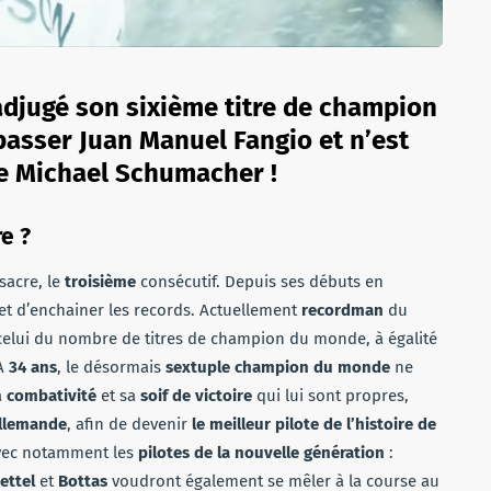
 adjugé son sixième titre de champion
passer Juan Manuel Fangio et n’est
de Michael Schumacher !
re ?
sacre, le
troisième
consécutif. Depuis ses débuts en
et d’enchainer les records. Actuellement
recordman
du
r celui du nombre de titres de champion du monde, à égalité
 A
34 ans
, le désormais
sextuple champion du monde
ne
a
combativité
et sa
soif de victoire
qui lui sont propres,
llemande
, afin de devenir
le meilleur pilote de l’histoire de
, avec notamment les
pilotes de la nouvelle génération
:
ettel
et
Bottas
voudront également se mêler à la course au