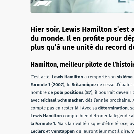
Hier soir, Lewis Hamilton s’est
du monde. Il en profite pour dé
plus qu’à une unité du record 
Hamilton, meilleur pilote de l’histoi
C’est acté,
Lewis Hamilton
a remporté son
sixième
Formule 1
(
2007
), le
Britannique
ne cesse d’épater 
nombre de
pole positions
(
87
), il pourrait deveni
avec
Michael Schumacher
, dès l’année prochaine.
compte pas en rester là ! Avec sa
détermination
, s
Lewis Hamilton
compte bien détrôner la légende
a
la
Formule 1
. Mais la rivalité risque d’être féroce
Leclerc
et
Verstappen
qui auront leur mot à dire.
V