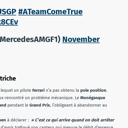
USGP
#ATeamComeTrue
k8CEv
@MercedesAMGF1)
November
triche
lequel un pilote
Ferrari
n’a pas obtenu la
pole position
.
eux rencontré un problème mécanique. Le
Monégasque
mand
pendant le
Grand Prix
, l’obligeant à abandonner au
pen
à déclarer :
» C’est ce qui arrive quand on doit arrêter
e
d’avoir trafiqué son capteur qui mesure le débit d’essence