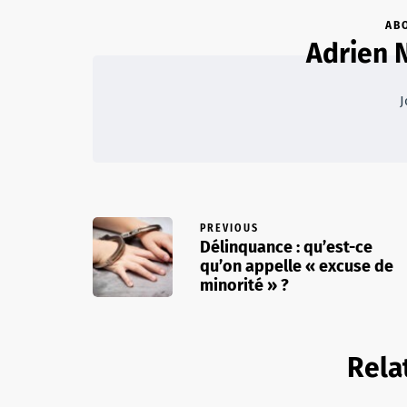
AB
Adrien 
J
PREVIOUS
Délinquance : qu’est-ce
qu’on appelle « excuse de
minorité » ?
Rela