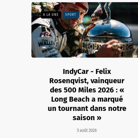
A LA UNE
SPORT
IndyCar - Felix
Rosenqvist, vainqueur
des 500 Miles 2026 : «
Long Beach a marqué
un tournant dans notre
saison »
5 août 2026