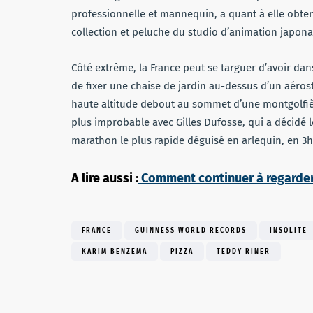
professionnelle et mannequin, a quant à elle obten
collection et peluche du studio d’animation japonai
Côté extrême, la France peut se targuer d’avoir da
de fixer une chaise de jardin au-dessus d’un aérost
haute altitude debout au sommet d’une montgolfière
plus improbable avec Gilles Dufosse, qui a décidé l
marathon le plus rapide déguisé en arlequin, en 3
A lire aussi :
Comment continuer à regarder T
FRANCE
GUINNESS WORLD RECORDS
INSOLITE
KARIM BENZEMA
PIZZA
TEDDY RINER