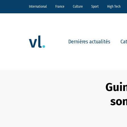
International
France
Culture
Sport
High Tech
Dernières actualités
Ca
Guin
son