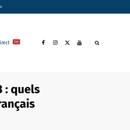
ns
direct
live
 : quels
rançais