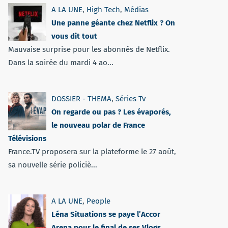
A LA UNE
,
High Tech
,
Médias
Une panne géante chez Netflix ? On
vous dit tout
Mauvaise surprise pour les abonnés de Netflix.
Dans la soirée du mardi 4 ao...
DOSSIER - THEMA
,
Séries Tv
On regarde ou pas ? Les évaporés,
le nouveau polar de France
Télévisions
France.TV proposera sur la plateforme le 27 août,
sa nouvelle série policiè...
A LA UNE
,
People
Léna Situations se paye l’Accor
Arena pour le final de ses Vlogs