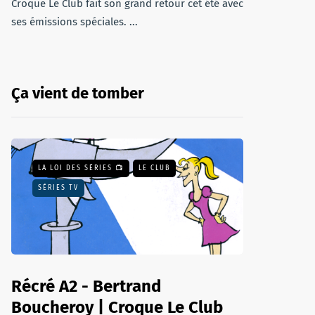
Croque Le Club fait son grand retour cet été avec
ses émissions spéciales. ...
Ça vient de tomber
LA LOI DES SÉRIES 📺
LE CLUB
SÉRIES TV
Récré A2 - Bertrand
Boucheroy | Croque Le Club