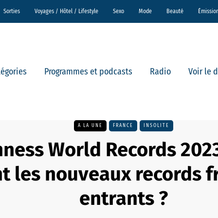
Sorties
Voyages / Hôtel / Lifestyle
Sexo
Mode
Beauté
Émissio
tégories
Programmes et podcasts
Radio
Voir le 
A LA UNE
FRANCE
INSOLITE
ness World Records 2023
t les nouveaux records f
entrants ?