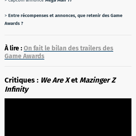
> Capcom annonce
Mega Man 11
>
Entre récompenses et annonces, que retenir des Game
Awards ?
À lire :
On fait le bilan des trailers des
Game Awards
Critiques :
We Are X
et
Mazinger Z
Infinity