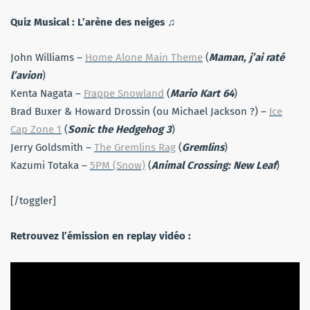
Quiz Musical : L’arène des neiges
♫
John Williams –
Home Alone Main Theme
(
Maman, j’ai raté
l’avion
)
Kenta Nagata –
Frappe Snowland
(
Mario Kart 64
)
Brad Buxer & Howard Drossin (ou Michael Jackson ?) –
Ice
Cap Zone 1
(
Sonic the Hedgehog 3
)
Jerry Goldsmith –
The Gremlins Rag
(
Gremlins
)
Kazumi Totaka –
5PM (Snow)
(
Animal Crossing: New Leaf
)
[/toggler]
Retrouvez l’émission en replay vidéo :