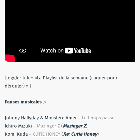
[toggler title= »La Playlist de la semaine (cliquer pour
dérouler) » ]
Pauses musicales
♫
Johnny Hallyday & Ministère Amer –
Le temps passe
Ichiro Mizuki –
Mazinger Z
(
Mazinger Z
)
Komi Kuda –
CUTIE HONEY
(
Re: Cutie Honey
)