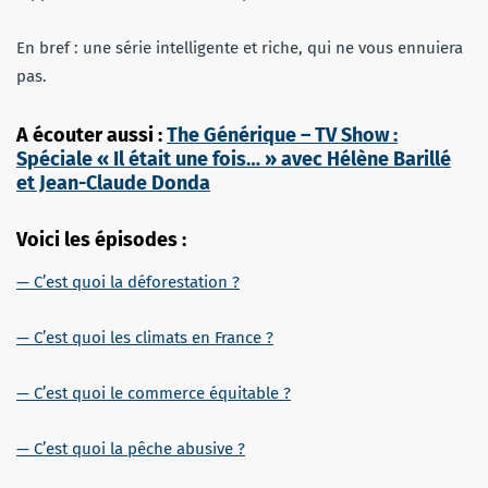
En bref : une série intelligente et riche, qui ne vous ennuiera
pas.
A écouter aussi :
The Générique – TV Show :
Spéciale « Il était une fois… » avec Hélène Barillé
et Jean-Claude Donda
Voici les épisodes :
— C’est quoi la déforestation ?
— C’est quoi les climats en France ?
— C’est quoi le commerce équitable ?
— C’est quoi la pêche abusive ?