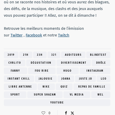
où on se raconte nos histoires et où vous aurez des blagues,
des défis, de la musique, des clashs et des jeux auxquels
vous pouvez participer !! Allez, on se dit à dimanche !
Retrouve les meilleurs moments de l’émission
sur
Twitter
,
Facebook
et notre
Twitch
2019
21H
23H
321
AUDITEURS
BLINDTEST
CVRLITO
DÉGUSTATION
DIVERTISSEMENT
DRÔLE
FANNY
FOU RIRE
HUGO
INSTAGRAM
INSTANT CHILL
JALOUSIE
JOANA
JUSTE JO
LEO
LIBRE ANTENNE
NIKE
QUIZ
REPAS DE FAMILLE
SPORT
SUPER SHAZAM
VL MEDIA
WEL
YOUTUBE
0