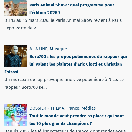
Paris Animal Show : quel programme pour
l’édition 2026 ?
Du 13 au 15 mars 2026, le Paris Animal Show revient à Paris
Expo Porte de V...
A LA UNE
,
Musique
Boro700 : les propos polémiques du rappeur qui
lui valent les plaintes d’Éric Ciotti et Christian
Estrosi
Un morceau de rap provoque une vive polémique à Nice. Le
rappeur Boro700 se...
DOSSIER - THEMA
,
France
,
Médias
Tout le monde veut prendre sa place : qui sont
les 10 plus grands champions ?
Depuis 2006, les téléspectateurs de France 2 ont rendez-vous