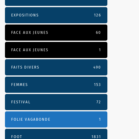
EXPOSITIONS
126
FACE AUX JEUNES
60
FACE AUX JEUNES
1
FAITS DIVERS
490
FEMMES
153
FESTIVAL
72
FOLIE VAGABONDE
1
FOOT
1831