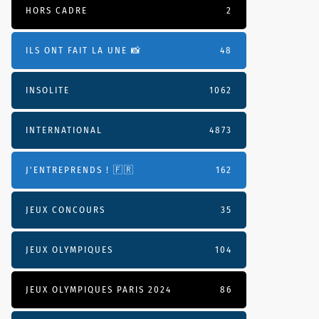
HORS CADRE
2
ILS ONT FAIT LA UNE 📸
48
INSOLITE
1062
INTERNATIONAL
4873
J'ENTREPRENDS ! 🇫🇷
162
JEUX CONCOURS
35
JEUX OLYMPIQUES
104
JEUX OLYMPIQUES PARIS 2024
86