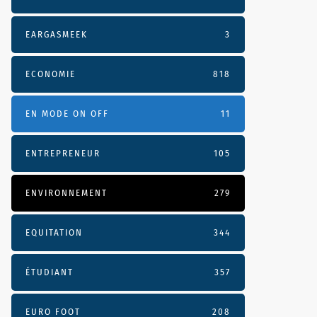
EARGASMEEK
3
ECONOMIE
818
EN MODE ON OFF
11
ENTREPRENEUR
105
ENVIRONNEMENT
279
EQUITATION
344
ÉTUDIANT
357
EURO FOOT
208