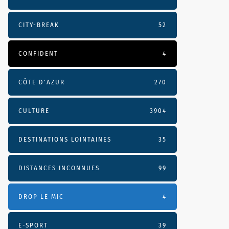
CITY-BREAK
52
CONFIDENT
4
CÔTE D’AZUR
270
CULTURE
3904
DESTINATIONS LOINTAINES
35
DISTANCES INCONNUES
99
DROP LE MIC
4
E-SPORT
39