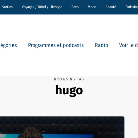
Sorties
Voyages / Hôtel / Lifestyle
Sexo
Mode
Beauté
Émissio
tégories
Programmes et podcasts
Radio
Voir le 
BROWSING TAG
hugo