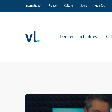
International
France
Culture
Sport
High Tech
Dernières actualités
Ca