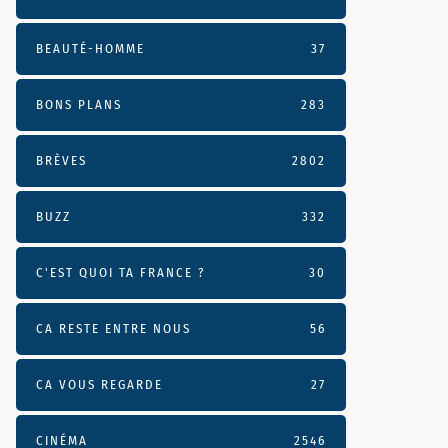
BEAUTÉ-HOMME
37
BONS PLANS
283
BRÈVES
2802
BUZZ
332
C'EST QUOI TA FRANCE ?
30
CA RESTE ENTRE NOUS
56
CA VOUS REGARDE
27
CINÉMA
2546