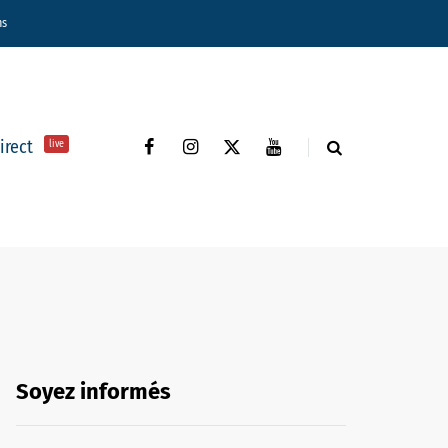
ns
direct
live
Soyez informés