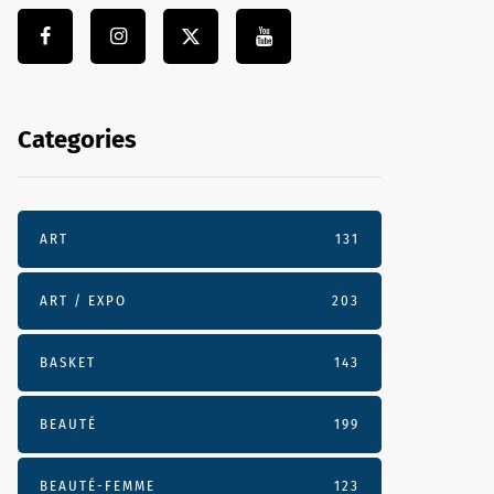
Categories
ART
131
ART / EXPO
203
BASKET
143
BEAUTÉ
199
BEAUTÉ-FEMME
123