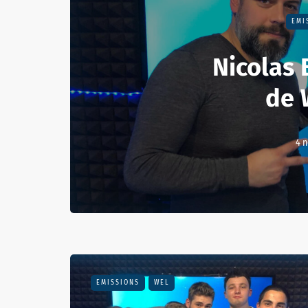
EMI
Nicolas 
de 
4 
EMISSIONS
WEL