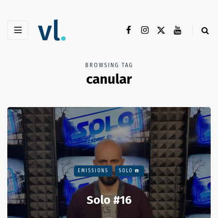
BROWSING TAG
canular
EMISSIONS
SOLO ☎️
Solo #16