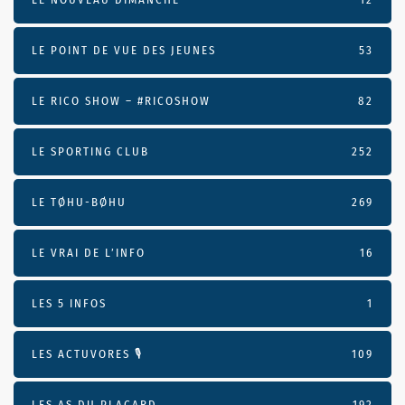
LE POINT DE VUE DES JEUNES
53
LE RICO SHOW – #RICOSHOW
82
LE SPORTING CLUB
252
LE TØHU-BØHU
269
LE VRAI DE L’INFO
16
LES 5 INFOS
1
LES ACTUVORES 🎙
109
LES AS DU PLACARD
192