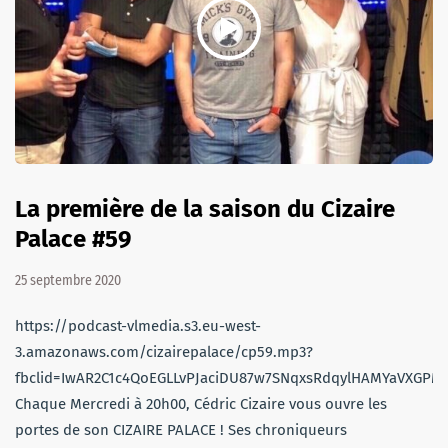
La première de la saison du Cizaire
Palace #59
25 septembre 2020
https://podcast-vlmedia.s3.eu-west-
3.amazonaws.com/cizairepalace/cp59.mp3?
fbclid=IwAR2C1c4QoEGLLvPJaciDU87w7SNqxsRdqylHAMYaVXGPMx
Chaque Mercredi à 20h00, Cédric Cizaire vous ouvre les
portes de son CIZAIRE PALACE ! Ses chroniqueurs