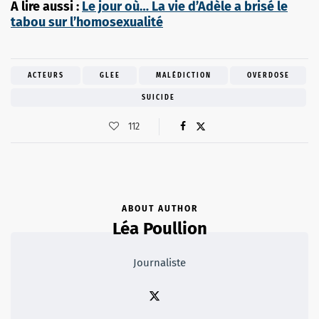
A lire aussi :
Le jour où… La vie d’Adèle a brisé le
tabou sur l’homosexualité
ACTEURS
GLEE
MALÉDICTION
OVERDOSE
SUICIDE
112
ABOUT AUTHOR
Léa Poullion
Journaliste