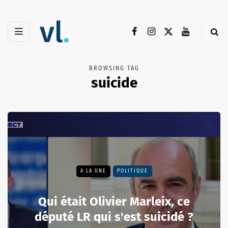
BROWSING TAG
suicide
A LA UNE
POLITIQUE
Qui était Olivier Marleix, ce
député LR qui s'est suicidé ?