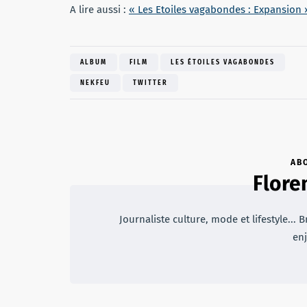
A lire aussi :
« Les Etoiles vagabondes : Expansion 
ALBUM
FILM
LES ÉTOILES VAGABONDES
NEKFEU
TWITTER
AB
Flore
Journaliste culture, mode et lifestyle... 
enj