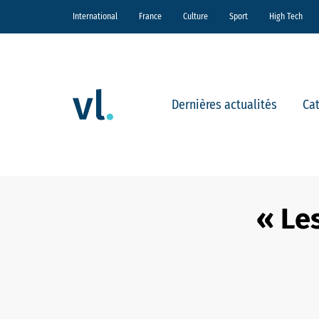
International
France
Culture
Sport
High Tech
Dernières actualités
Ca
« Le