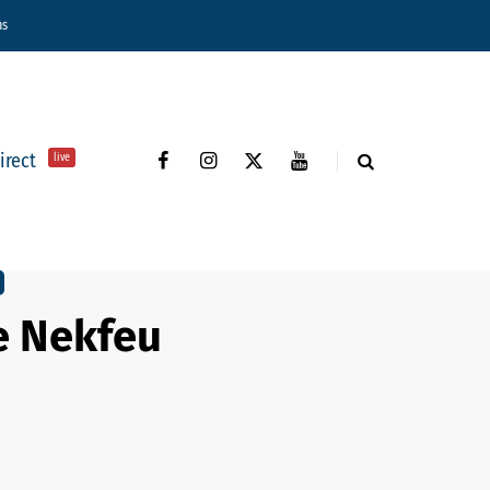
ns
direct
live
e Nekfeu