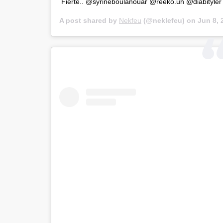
Fierté.. @syrineboulanouar @reeko.uh @diabityler
A post shared by
Nekfeu
(@neklefeu) on
Jun 8, 