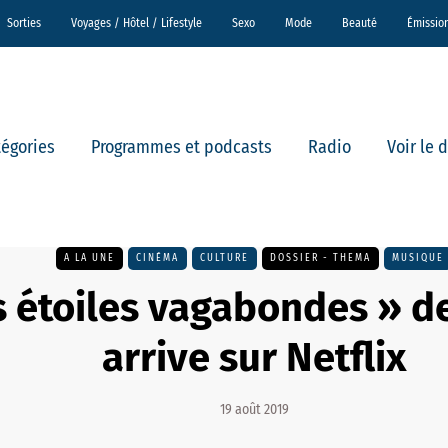
Sorties
Voyages / Hôtel / Lifestyle
Sexo
Mode
Beauté
Émissio
tégories
Programmes et podcasts
Radio
Voir le 
A LA UNE
CINÉMA
CULTURE
DOSSIER - THEMA
MUSIQUE
s étoiles vagabondes » d
arrive sur Netflix
19 août 2019