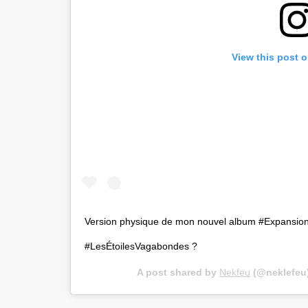
View this post 
Version physique de mon nouvel album #Expansion d
#LesÉtoilesVagabondes ?
A post shared by
Nekfeu
(@neklefeu