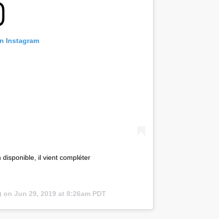
on Instagram
isponible, il vient compléter
) on
Jun 29, 2019 at 8:26am PDT