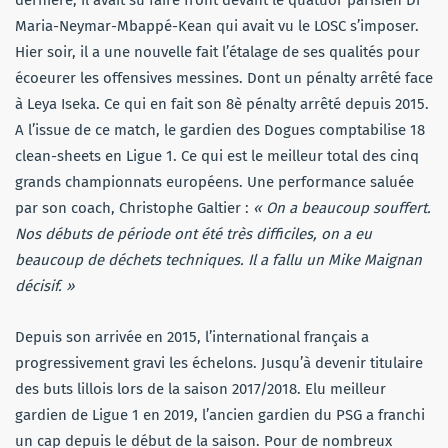
dernière, il avait su faire front devant le quatuor parisien Di
Maria-Neymar-Mbappé-Kean qui avait vu le LOSC s’imposer.
Hier soir, il a une nouvelle fait l’étalage de ses qualités pour
écoeurer les offensives messines. Dont un pénalty arrêté face
à Leya Iseka. Ce qui en fait son 8è pénalty arrêté depuis 2015.
A l’issue de ce match, le gardien des Dogues comptabilise 18
clean-sheets en Ligue 1. Ce qui est le meilleur total des cinq
grands championnats européens. Une performance saluée
par son coach, Christophe Galtier :
« On a beaucoup souffert.
Nos débuts de période ont été très difficiles, on a eu
beaucoup de déchets techniques. Il a fallu un Mike Maignan
décisif. »
Depuis son arrivée en 2015, l’international français a
progressivement gravi les échelons. Jusqu’à devenir titulaire
des buts lillois lors de la saison 2017/2018. Elu meilleur
gardien de Ligue 1 en 2019, l’ancien gardien du PSG a franchi
un cap depuis le début de la saison. Pour de nombreux