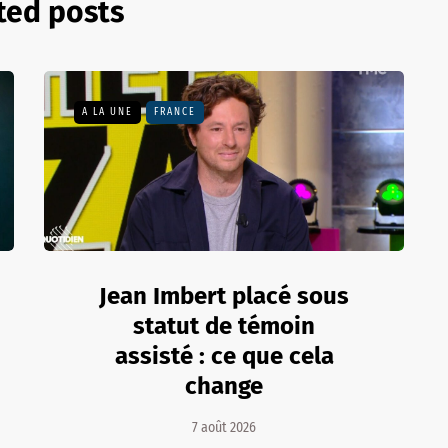
ted posts
A LA UNE
FRANCE
Jean Imbert placé sous
statut de témoin
assisté : ce que cela
change
7 août 2026