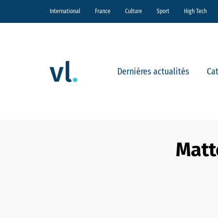
International
France
Culture
Sport
High Tech
Dernières actualités
Ca
Matt