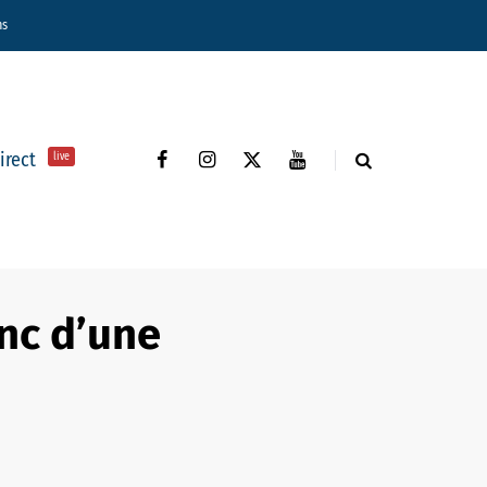
ns
direct
live
anc d’une