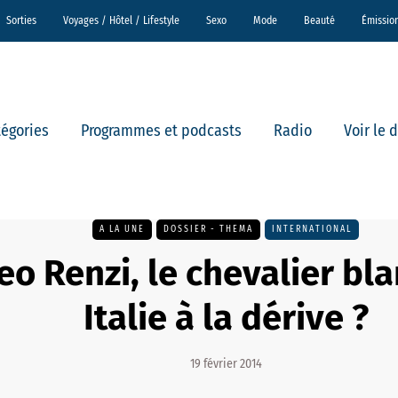
Sorties
Voyages / Hôtel / Lifestyle
Sexo
Mode
Beauté
Émissio
tégories
Programmes et podcasts
Radio
Voir le 
A LA UNE
DOSSIER - THEMA
INTERNATIONAL
eo Renzi, le chevalier bl
Italie à la dérive ?
19 février 2014