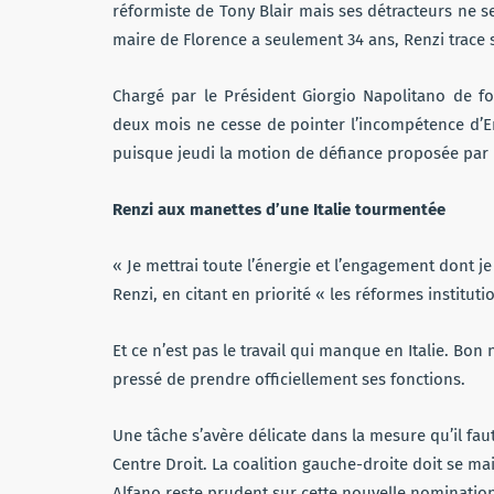
réformiste de Tony Blair mais ses détracteurs ne 
maire de Florence a seulement 34 ans, Renzi trace
Chargé par le Président Giorgio Napolitano de f
deux mois ne cesse de pointer l’incompétence d’E
puisque jeudi la motion de défiance proposée par R
Renzi aux manettes d’une Italie tourmentée
« Je mettrai toute l’énergie et l’engagement dont j
Renzi, en citant en priorité « les réformes institution
Et ce n’est pas le travail qui manque en Italie. Bo
pressé de prendre officiellement ses fonctions.
Une tâche s’avère délicate dans la mesure qu’il f
Centre Droit. La coalition gauche-droite doit se m
Alfano reste prudent sur cette nouvelle nominatio