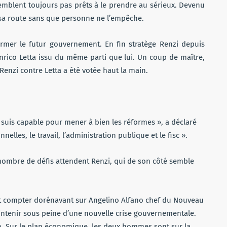
semblent toujours pas prêts à le prendre au sérieux. Devenu
 sa route sans que personne ne l’empêche.
ormer le futur gouvernement. En fin stratège Renzi depuis
nrico Letta issu du même parti que lui. Un coup de maître,
enzi contre Letta a été votée haut la main.
e suis capable pour mener à bien les réformes », a déclaré
nelles, le travail, l’administration publique et le fisc ».
n nombre de défis attendent Renzi, qui de son côté semble
aut compter dorénavant sur Angelino Alfano chef du Nouveau
aintenir sous peine d’une nouvelle crise gouvernementale.
n. Sur le plan économique, les deux hommes sont sur la