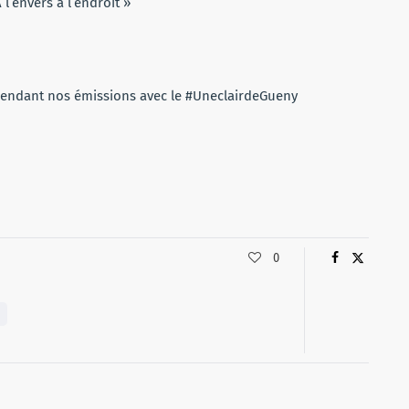
 l’envers à l’endroit »
 pendant nos émissions avec le #UneclairdeGueny
0