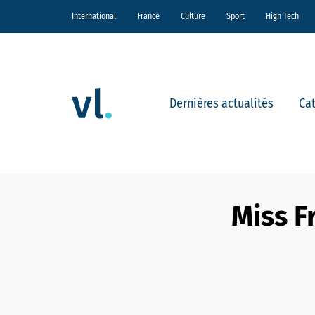
International
France
Culture
Sport
High Tech
Dernières actualités
Ca
Miss F