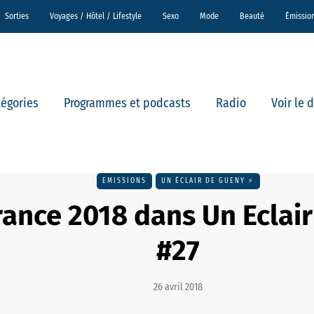
Sorties
Voyages / Hôtel / Lifestyle
Sexo
Mode
Beauté
Émissio
tégories
Programmes et podcasts
Radio
Voir le 
EMISSIONS
UN ÉCLAIR DE GUENY ⚡️
rance 2018 dans Un Eclai
#27
26 avril 2018