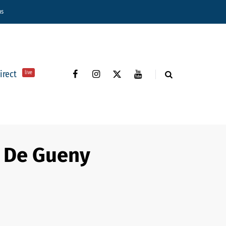
ns
direct
live
r De Gueny