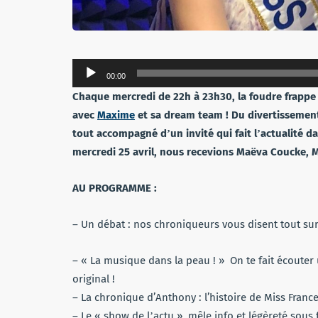
Lecteur
00:00
audio
Chaque mercredi de 22h à 23h30, la foudre frappe 
avec
Maxime
et sa dream team ! Du divertissement,
tout accompagné dʼun invité qui fait lʼactualité 
mercredi 25 avril, nous recevions Maëva Coucke, M
AU PROGRAMME :
– Un débat : nos chroniqueurs vous disent tout sur
– « La musique dans la peau ! » On te fait écouter u
original !
– La chronique d’Anthony : l’histoire de Miss Franc
– Le « show de lʼactu », mêle info et légèreté sou