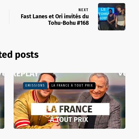
NEXT
Fast Lanes et Ori invités du
Tohu-Bohu #168
ted posts
EMISSIONS
LA FRANCE À TOUT PRIX