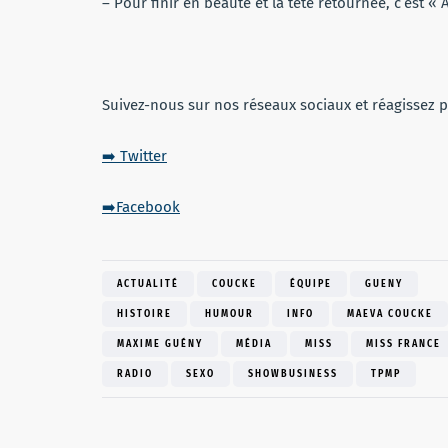
– Pour finir en beauté et la tête retournée, c’est « A
Suivez-nous sur nos réseaux sociaux et réagissez
➡️ Twitter
➡️Facebook
ACTUALITÉ
COUCKE
ÉQUIPE
GUENY
HISTOIRE
HUMOUR
INFO
MAEVA COUCKE
MAXIME GUÉNY
MÉDIA
MISS
MISS FRANCE
RADIO
SEXO
SHOWBUSINESS
TPMP