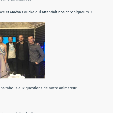
rance et Maëva Coucke qui attendait nos chroniqueurs..!
sans tabous aux questions de notre animateur