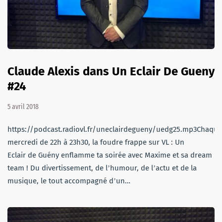
Claude Alexis dans Un Eclair De Gueny
#24
5 avril 2018
https://podcast.radiovl.fr/uneclairdegueny/uedg25.mp3Chaque
mercredi de 22h à 23h30, la foudre frappe sur VL : Un
Eclair de Guény enflamme ta soirée avec Maxime et sa dream
team ! Du divertissement, de lʼhumour, de lʼactu et de la
musique, le tout accompagné dʼun…