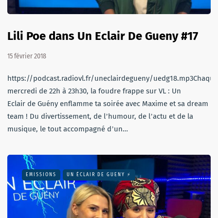
Lili Poe dans Un Eclair De Gueny #17
15 février 2018
https://podcast.radiovl.fr/uneclairdegueny/uedg18.mp3Chaque
mercredi de 22h à 23h30, la foudre frappe sur VL : Un
Eclair de Guény enflamme ta soirée avec Maxime et sa dream
team ! Du divertissement, de lʼhumour, de lʼactu et de la
musique, le tout accompagné dʼun…
EMISSIONS
UN ÉCLAIR DE GUENY ⚡️