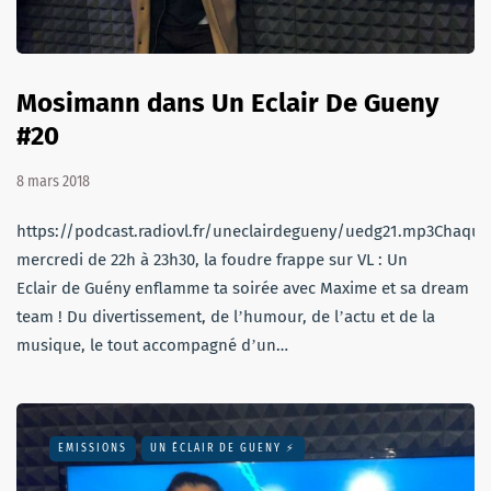
Mosimann dans Un Eclair De Gueny
#20
8 mars 2018
https://podcast.radiovl.fr/uneclairdegueny/uedg21.mp3Chaque
mercredi de 22h à 23h30, la foudre frappe sur VL : Un
Eclair de Guény enflamme ta soirée avec Maxime et sa dream
team ! Du divertissement, de lʼhumour, de lʼactu et de la
musique, le tout accompagné dʼun…
EMISSIONS
UN ÉCLAIR DE GUENY ⚡️