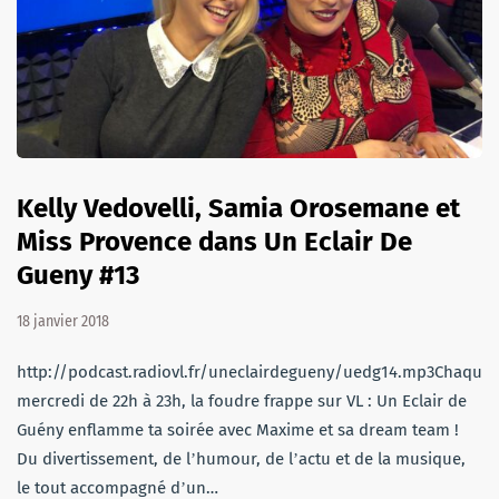
Kelly Vedovelli, Samia Orosemane et
Miss Provence dans Un Eclair De
Gueny #13
18 janvier 2018
http://podcast.radiovl.fr/uneclairdegueny/uedg14.mp3Chaque
mercredi de 22h à 23h, la foudre frappe sur VL : Un Eclair de
Guény enflamme ta soirée avec Maxime et sa dream team !
Du divertissement, de lʼhumour, de lʼactu et de la musique,
le tout accompagné dʼun…