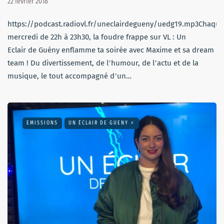
22 février 2018
https://podcast.radiovl.fr/uneclairdegueny/uedg19.mp3Chaque
mercredi de 22h à 23h30, la foudre frappe sur VL : Un
Eclair de Guény enflamme ta soirée avec Maxime et sa dream
team ! Du divertissement, de lʼhumour, de lʼactu et de la
musique, le tout accompagné dʼun…
EMISSIONS
UN ÉCLAIR DE GUENY ⚡️