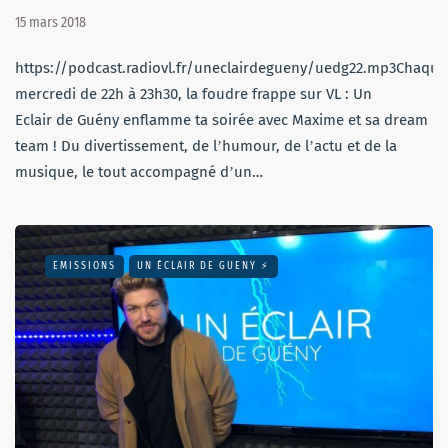
15 mars 2018
https://podcast.radiovl.fr/uneclairdegueny/uedg22.mp3Chaque
mercredi de 22h à 23h30, la foudre frappe sur VL : Un
Eclair de Guény enflamme ta soirée avec Maxime et sa dream
team ! Du divertissement, de lʼhumour, de lʼactu et de la
musique, le tout accompagné dʼun…
EMISSIONS
UN ÉCLAIR DE GUENY ⚡️