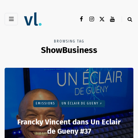
BROWSING TAG
ShowBusiness
EMISSIONS
UN ÉCLAIR DE GUENY ⚡️
Francky Vincent dans Un Eclair
de Gueny #37