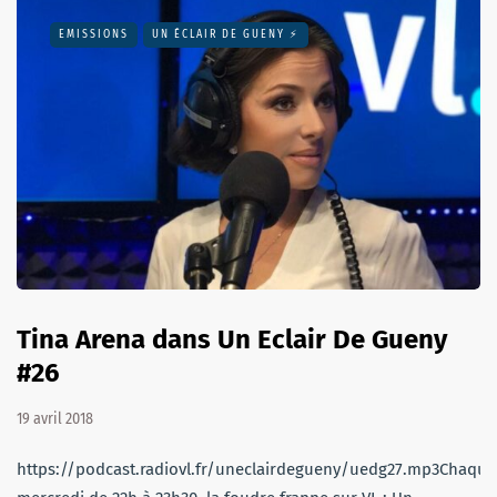
EMISSIONS
UN ÉCLAIR DE GUENY ⚡️
Tina Arena dans Un Eclair De Gueny
#26
19 avril 2018
https://podcast.radiovl.fr/uneclairdegueny/uedg27.mp3Chaque