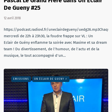
Pascal Le Grand Frère dans Un Eclair
De Gueny #25
12 avril 2018
https://podcast.radiovl.fr/uneclairdegueny/uedg26.mp3Chaque
mercredi de 22h à 23h30, la foudre frappe sur VL : Un
Eclair de Guény enflamme ta soirée avec Maxime et sa dream
team ! Du divertissement, de lʼhumour, de lʼactu et de la
musique, le tout accompagné dʼun…
EMISSIONS
UN ÉCLAIR DE GUENY ⚡️