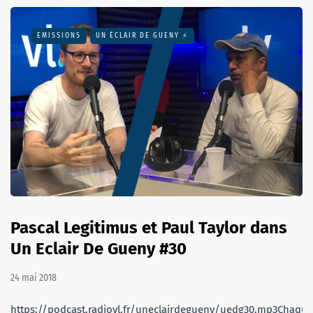
EMISSIONS
UN ÉCLAIR DE GUENY ⚡️
Pascal Legitimus et Paul Taylor dans
Un Eclair De Gueny #30
24 mai 2018
https://podcast.radiovl.fr/uneclairdegueny/uedg30.mp3Chaque