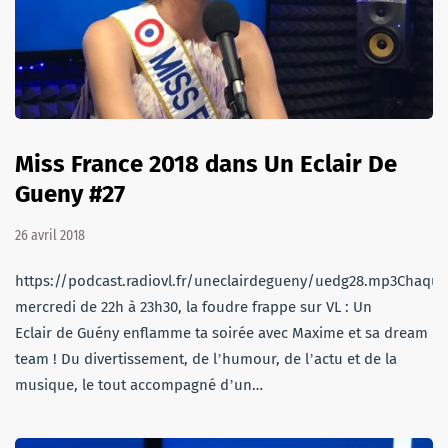
Miss France 2018 dans Un Eclair De
Gueny #27
26 avril 2018
https://podcast.radiovl.fr/uneclairdegueny/uedg28.mp3Chaque
mercredi de 22h à 23h30, la foudre frappe sur VL : Un
Eclair de Guény enflamme ta soirée avec Maxime et sa dream
team ! Du divertissement, de lʼhumour, de lʼactu et de la
musique, le tout accompagné dʼun…