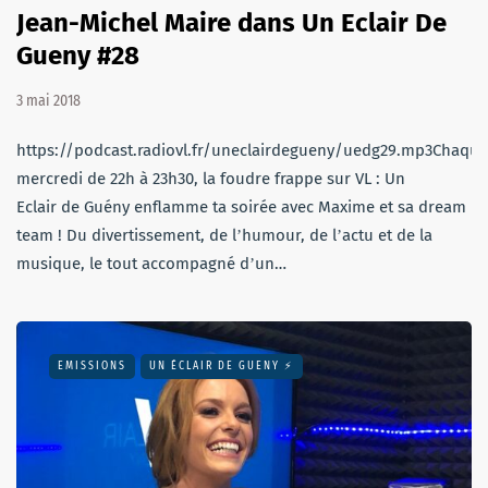
Jean-Michel Maire dans Un Eclair De
Gueny #28
3 mai 2018
https://podcast.radiovl.fr/uneclairdegueny/uedg29.mp3Chaque
mercredi de 22h à 23h30, la foudre frappe sur VL : Un
Eclair de Guény enflamme ta soirée avec Maxime et sa dream
team ! Du divertissement, de lʼhumour, de lʼactu et de la
musique, le tout accompagné dʼun…
EMISSIONS
UN ÉCLAIR DE GUENY ⚡️