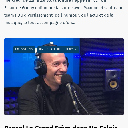
mercredi de 22h à 23h30, la foudre frappe sur VL : Un
Eclair de Guény enflamme ta soirée avec Maxime et sa dream
team ! Du divertissement, de lʼhumour, de lʼactu et de la
musique, le tout accompagné dʼun…
EMISSIONS
UN ÉCLAIR DE GUENY ⚡️