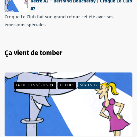
Récré A2 – Bertrand Boucheroy | Croque Le Club
#7
Croque Le Club fait son grand retour cet été avec ses
émissions spéciales. ...
Ça vient de tomber
LA LOI DES SÉRIES 📺
LE CLUB
SÉRIES TV