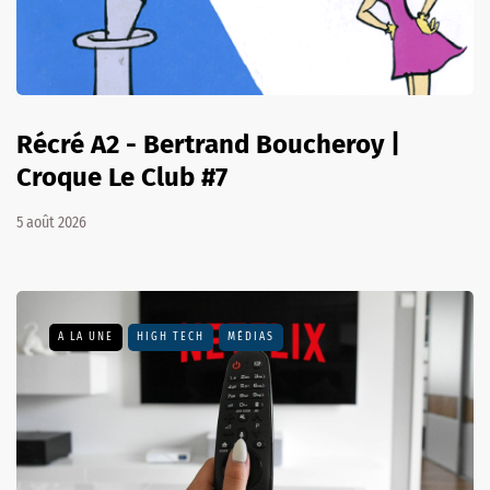
Récré A2 - Bertrand Boucheroy |
Croque Le Club #7
5 août 2026
A LA UNE
HIGH TECH
MÉDIAS