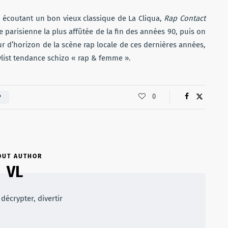
ou
écoutant un bon vieux classique de La Cliqua,
Rap Contact
diminuer
 parisienne la plus affûtée de la fin des années 90, puis on
le
ur d’horizon de la scène rap locale de ces dernières années,
volume.
list tendance schizo « rap & femme ».
0
P
OUT AUTHOR
VL
décrypter, divertir