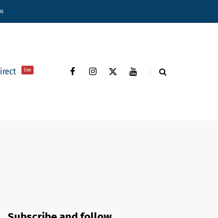
ns
direct
live
Subscribe and follow