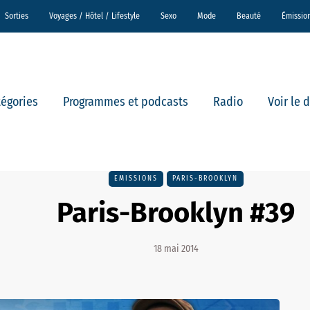
Sorties
Voyages / Hôtel / Lifestyle
Sexo
Mode
Beauté
Émissio
tégories
Programmes et podcasts
Radio
Voir le 
EMISSIONS
PARIS-BROOKLYN
Paris-Brooklyn #39
18 mai 2014