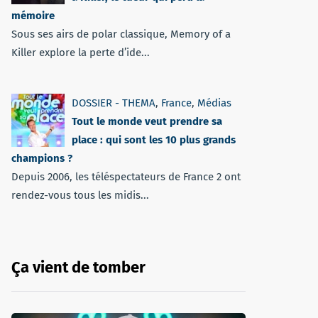
mémoire
Sous ses airs de polar classique, Memory of a
Killer explore la perte d’ide...
DOSSIER - THEMA
,
France
,
Médias
Tout le monde veut prendre sa
place : qui sont les 10 plus grands
champions ?
Depuis 2006, les téléspectateurs de France 2 ont
rendez-vous tous les midis...
Ça vient de tomber