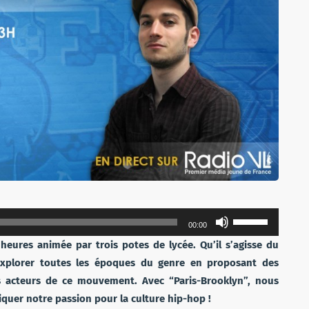
Utilisez
00:00
les
heures animée par trois potes de lycée. Qu’il s’agisse du
flèches
explorer toutes les époques du genre en proposant des
haut/bas
es acteurs de ce mouvement. Avec “Paris-Brooklyn”, nous
pour
quer notre passion pour la culture hip-hop !
augmenter