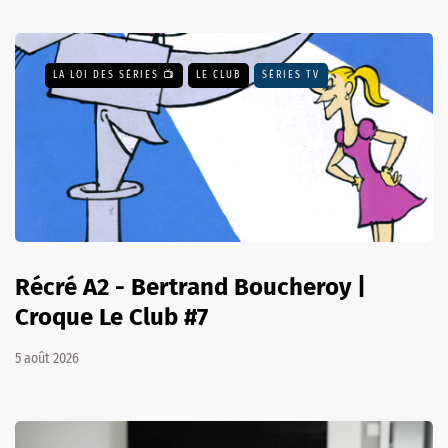
LA LOI DES SÉRIES 📺
LE CLUB
SÉRIES TV
Récré A2 - Bertrand Boucheroy |
Croque Le Club #7
5 août 2026