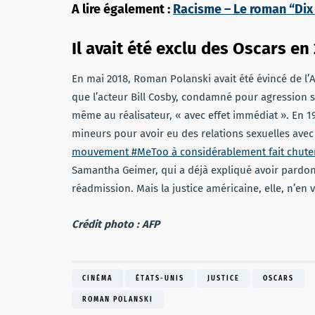
A lire également :
Racisme – Le roman “Dix 
Il avait été exclu des Oscars en
En mai 2018, Roman Polanski avait été évincé de 
que l’acteur Bill Cosby, condamné pour agression se
même au réalisateur, « avec effet immédiat ». En 1
mineurs pour avoir eu des relations sexuelles ave
mouvement #MeToo à considérablement fait chuter
Samantha Geimer, qui a déjà expliqué avoir pardon
réadmission. Mais la justice américaine, elle, n’en 
Crédit photo : AFP
CINÉMA
ÉTATS-UNIS
JUSTICE
OSCARS
ROMAN POLANSKI