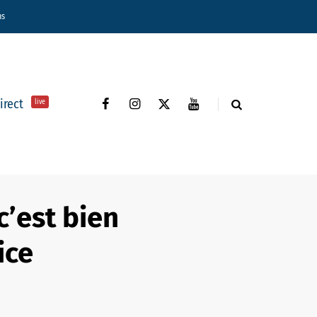
ns
direct
live
c’est bien
ice