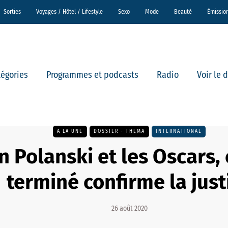
Sorties
Voyages / Hôtel / Lifestyle
Sexo
Mode
Beauté
Émissio
tégories
Programmes et podcasts
Radio
Voir le 
A LA UNE
DOSSIER - THEMA
INTERNATIONAL
 Polanski et les Oscars, 
terminé confirme la just
26 août 2020