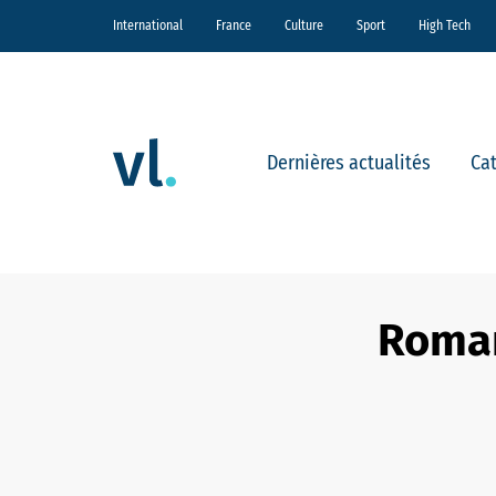
International
France
Culture
Sport
High Tech
Dernières actualités
Ca
Roman