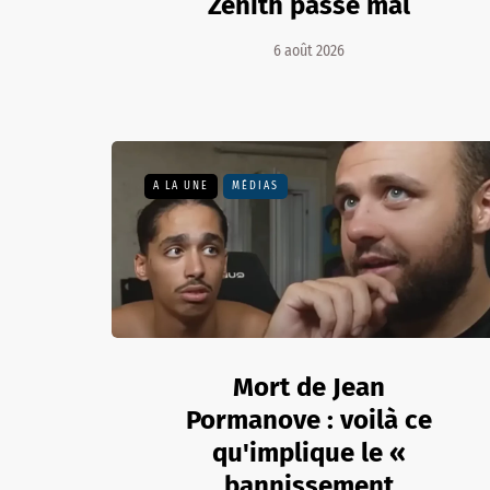
Zénith passe mal
6 août 2026
A LA UNE
MÉDIAS
Mort de Jean
Pormanove : voilà ce
qu'implique le «
bannissement