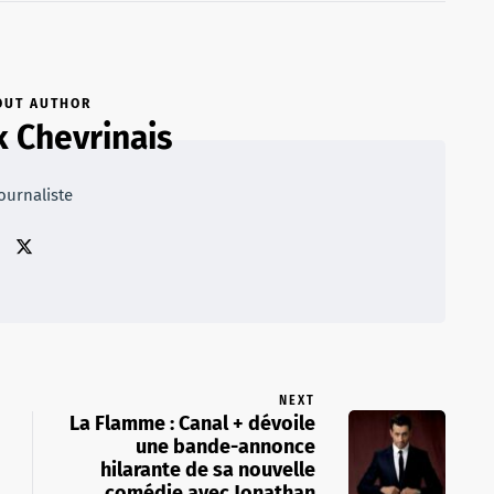
OUT AUTHOR
k Chevrinais
ournaliste
NEXT
La Flamme : Canal + dévoile
une bande-annonce
hilarante de sa nouvelle
comédie avec Jonathan