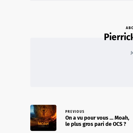
AB
Pierric
J
PREVIOUS
On a vu pour vous … Moah,
le plus gros pari de OCS ?