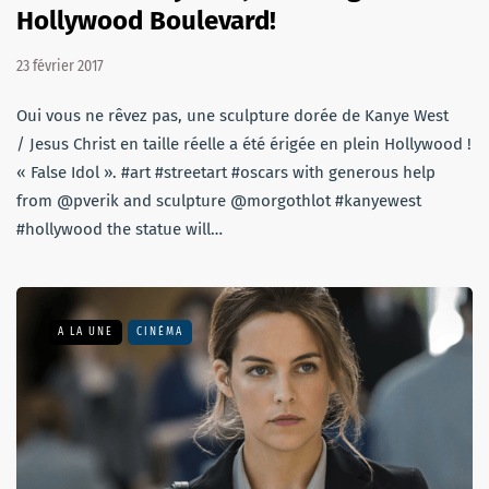
Hollywood Boulevard!
23 février 2017
Oui vous ne rêvez pas, une sculpture dorée de Kanye West
/ Jesus Christ en taille réelle a été érigée en plein Hollywood !
« False Idol ». #art #streetart #oscars with generous help
from @pverik and sculpture @morgothlot #kanyewest
#hollywood the statue will…
A LA UNE
CINÉMA