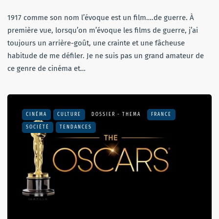
1917 comme son nom l’évoque est un film….de guerre. À
première vue, lorsqu’on m’évoque les films de guerre, j’ai
toujours un arrière-goût, une crainte et une fâcheuse
habitude de me défiler. Je ne suis pas un grand amateur de
ce genre de cinéma et…
CINÉMA
CULTURE
DOSSIER - THEMA
FRANCE
SOCIÉTÉ
TENDANCES