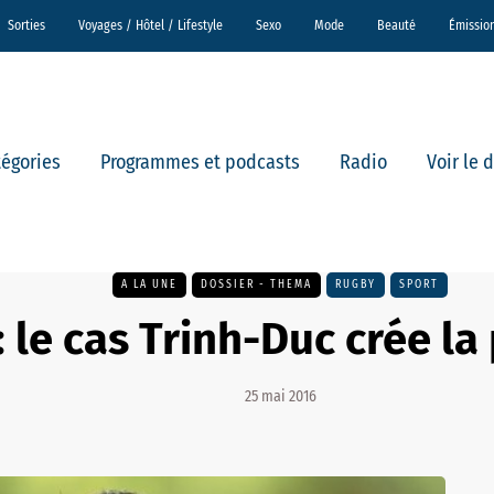
Sorties
Voyages / Hôtel / Lifestyle
Sexo
Mode
Beauté
Émissio
tégories
Programmes et podcasts
Radio
Voir le 
A LA UNE
DOSSIER - THEMA
RUGBY
SPORT
 le cas Trinh-Duc crée l
25 mai 2016