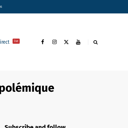
ns
direct
live
a polémique
Subscribe and follow