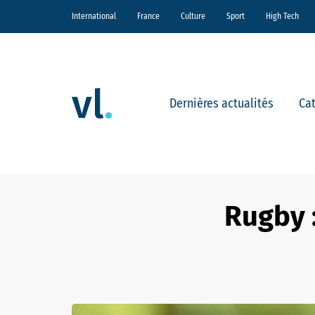
International
France
Culture
Sport
High Tech
Dernières actualités
Ca
Rugby :