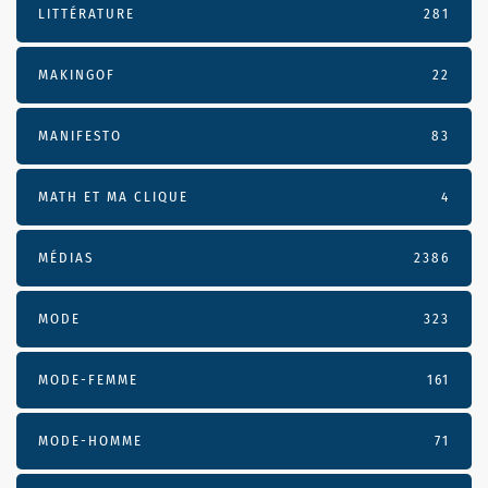
LITTÉRATURE
281
MAKINGOF
22
MANIFESTO
83
MATH ET MA CLIQUE
4
MÉDIAS
2386
MODE
323
MODE-FEMME
161
MODE-HOMME
71