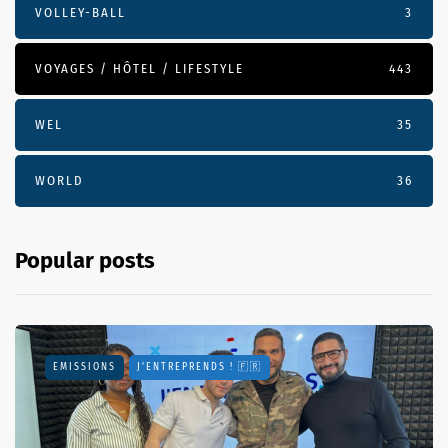
VOLLEY-BALL
3
VOYAGES / HÔTEL / LIFESTYLE
443
WEL
35
WORLD
36
Popular posts
EMISSIONS
J'ENTREPRENDS ! 🇫🇷