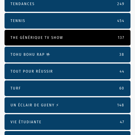
TENDANCES
249
TENNIS
454
THE GÉNÉRIQUE TV SHOW
137
TOHU BOHU RAP 🤟
38
TOUT POUR RÉUSSIR
44
TURF
60
UN ÉCLAIR DE GUENY ⚡️
148
VIE ÉTUDIANTE
47