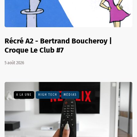
Récré A2 - Bertrand Boucheroy |
Croque Le Club #7
5 août 2026
A LA UNE
HIGH TECH
MÉDIAS