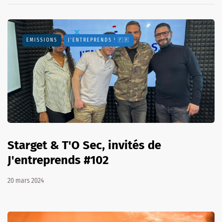
EMISSIONS
J'ENTREPRENDS ! 🇫🇷
Starget & T'O Sec, invités de
J'entreprends #102
20 mars 2024