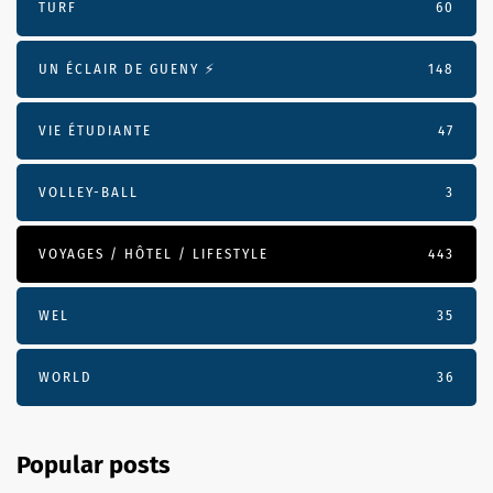
TURF
60
UN ÉCLAIR DE GUENY ⚡️
148
VIE ÉTUDIANTE
47
VOLLEY-BALL
3
VOYAGES / HÔTEL / LIFESTYLE
443
WEL
35
WORLD
36
Popular posts