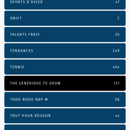
SPORTS D'HIVER
47
SWIFT
2
TALENTS FRAIS
35
TENDANCES
249
TENNIS
454
THE GÉNÉRIQUE TV SHOW
137
TOHU BOHU RAP 🤟
38
TOUT POUR RÉUSSIR
44