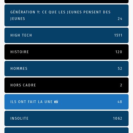
GÉNÉRATION Y: CE QUE LES JEUNES PENSENT DES
JEUNES
24
HIGH TECH
1511
HISTOIRE
120
HOMMES
52
HORS CADRE
2
ILS ONT FAIT LA UNE 📸
48
INSOLITE
1062