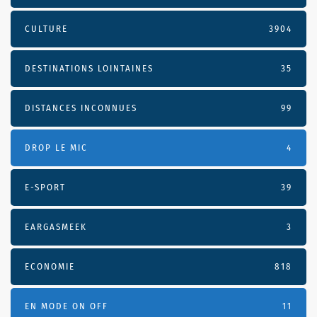
CULTURE
3904
DESTINATIONS LOINTAINES
35
DISTANCES INCONNUES
99
DROP LE MIC
4
E-SPORT
39
EARGASMEEK
3
ECONOMIE
818
EN MODE ON OFF
11