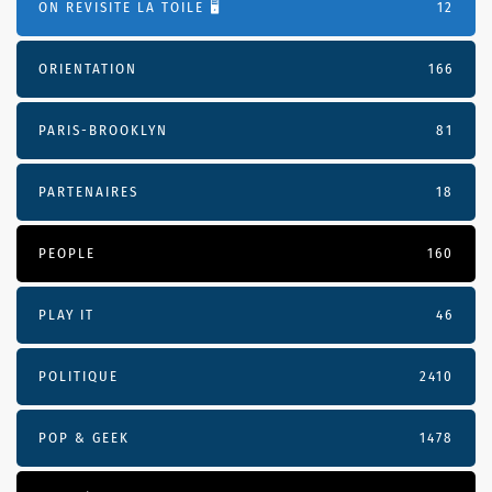
ON REVISITE LA TOILE 🖥️
12
ORIENTATION
166
PARIS-BROOKLYN
81
PARTENAIRES
18
PEOPLE
160
PLAY IT
46
POLITIQUE
2410
POP & GEEK
1478