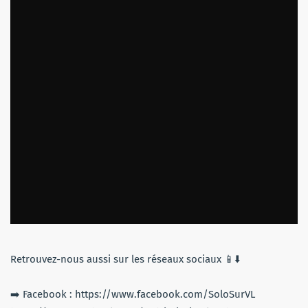
Retrouvez-nous aussi sur les réseaux sociaux 📱⬇️
➡️ Facebook : https://www.facebook.com/SoloSurVL