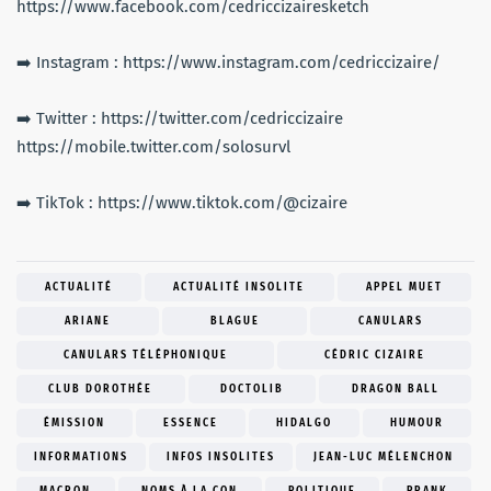
https://www.facebook.com/cedriccizairesketch
➡️ Instagram : https://www.instagram.com/cedriccizaire/
➡️ Twitter : https://twitter.com/cedriccizaire
https://mobile.twitter.com/solosurvl
➡️ TikTok : https://www.tiktok.com/@cizaire
ACTUALITÉ
ACTUALITÉ INSOLITE
APPEL MUET
ARIANE
BLAGUE
CANULARS
CANULARS TÉLÉPHONIQUE
CÉDRIC CIZAIRE
CLUB DOROTHÉE
DOCTOLIB
DRAGON BALL
ÉMISSION
ESSENCE
HIDALGO
HUMOUR
INFORMATIONS
INFOS INSOLITES
JEAN-LUC MÉLENCHON
MACRON
NOMS À LA CON
POLITIQUE
PRANK