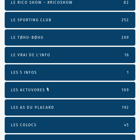
LE RICO SHOW – #RICOSHOW
82
LE SPORTING CLUB
252
LE TØHU-BØHU
269
LE VRAI DE L’INFO
16
LES 5 INFOS
1
LES ACTUVORES 🎙
109
LES AS DU PLACARD
192
LES COLOCS
45