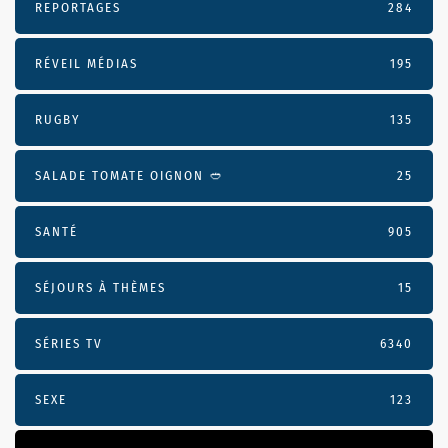
REPORTAGES
284
RÉVEIL MÉDIAS
195
RUGBY
135
SALADE TOMATE OIGNON 🥙
25
SANTÉ
905
SÉJOURS À THÈMES
15
SÉRIES TV
6340
SEXE
123