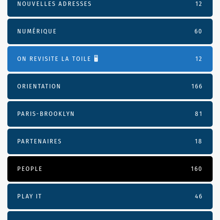
NOUVELLES ADRESSES
12
NUMÉRIQUE
60
ON REVISITE LA TOILE 🖥️
12
ORIENTATION
166
PARIS-BROOKLYN
81
PARTENAIRES
18
PEOPLE
160
PLAY IT
46