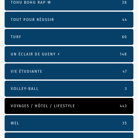
TOHU BOHU RAP 🤟
38
TOUT POUR RÉUSSIR
44
TURF
60
UN ÉCLAIR DE GUENY ⚡️
148
VIE ÉTUDIANTE
47
VOLLEY-BALL
3
VOYAGES / HÔTEL / LIFESTYLE
443
WEL
35