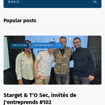
WORLD
36
Popular posts
EMISSIONS
J'ENTREPRENDS ! 🇫🇷
Starget & T'O Sec, invités de
J'entreprends #102