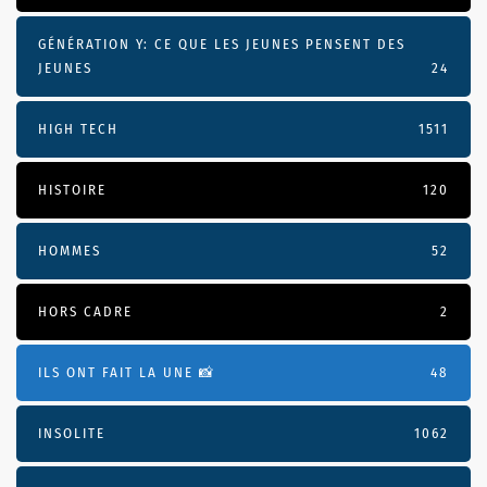
GÉNÉRATION Y: CE QUE LES JEUNES PENSENT DES
JEUNES
24
HIGH TECH
1511
HISTOIRE
120
HOMMES
52
HORS CADRE
2
ILS ONT FAIT LA UNE 📸
48
INSOLITE
1062