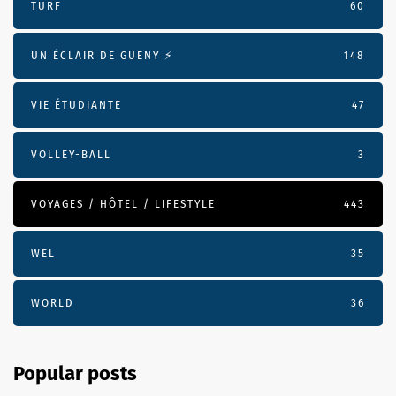
TURF
60
UN ÉCLAIR DE GUENY ⚡️
148
VIE ÉTUDIANTE
47
VOLLEY-BALL
3
VOYAGES / HÔTEL / LIFESTYLE
443
WEL
35
WORLD
36
Popular posts