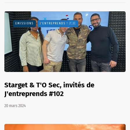
EMISSIONS
J'ENTREPRENDS ! 🇫🇷
Starget & T'O Sec, invités de
J'entreprends #102
20 mars 2024