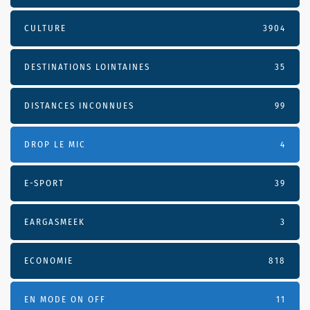
CULTURE
3904
DESTINATIONS LOINTAINES
35
DISTANCES INCONNUES
99
DROP LE MIC
4
E-SPORT
39
EARGASMEEK
3
ECONOMIE
818
EN MODE ON OFF
11