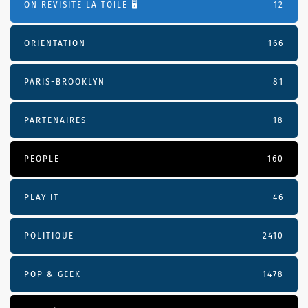
ON REVISITE LA TOILE 🖥️
12
ORIENTATION
166
PARIS-BROOKLYN
81
PARTENAIRES
18
PEOPLE
160
PLAY IT
46
POLITIQUE
2410
POP & GEEK
1478