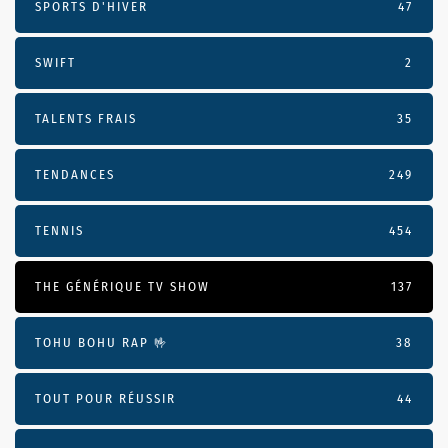
SPORTS D'HIVER
47
SWIFT
2
TALENTS FRAIS
35
TENDANCES
249
TENNIS
454
THE GÉNÉRIQUE TV SHOW
137
TOHU BOHU RAP 🤟
38
TOUT POUR RÉUSSIR
44