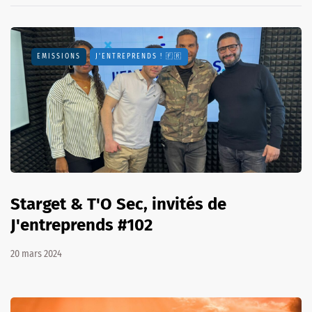
EMISSIONS
J'ENTREPRENDS ! 🇫🇷
Starget & T'O Sec, invités de
J'entreprends #102
20 mars 2024