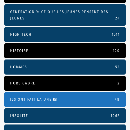
GÉNÉRATION Y: CE QUE LES JEUNES PENSENT DES
JEUNES
24
HIGH TECH
1511
HISTOIRE
120
HOMMES
52
HORS CADRE
2
ILS ONT FAIT LA UNE 📸
48
INSOLITE
1062