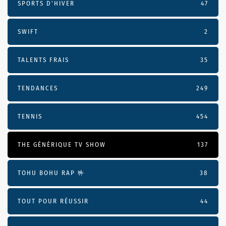
SPORTS D'HIVER
47
SWIFT
2
TALENTS FRAIS
35
TENDANCES
249
TENNIS
454
THE GÉNÉRIQUE TV SHOW
137
TOHU BOHU RAP 🤟
38
TOUT POUR RÉUSSIR
44