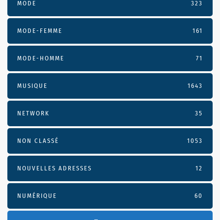
MODE
323
MODE-FEMME
161
MODE-HOMME
71
MUSIQUE
1643
NETWORK
35
NON CLASSÉ
1053
NOUVELLES ADRESSES
12
NUMÉRIQUE
60