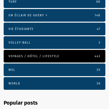
TURF
60
UN ÉCLAIR DE GUENY ⚡️
148
VIE ÉTUDIANTE
47
VOLLEY-BALL
3
VOYAGES / HÔTEL / LIFESTYLE
443
WEL
35
WORLD
36
Popular posts