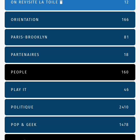
ON REVISITE LA TOILE 🖥️
12
ORIENTATION
166
PARIS-BROOKLYN
81
PARTENAIRES
18
PEOPLE
160
PLAY IT
46
POLITIQUE
2410
POP & GEEK
1478