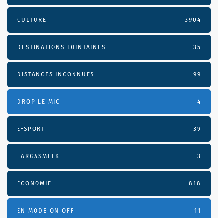
CULTURE
3904
DESTINATIONS LOINTAINES
35
DISTANCES INCONNUES
99
DROP LE MIC
4
E-SPORT
39
EARGASMEEK
3
ECONOMIE
818
EN MODE ON OFF
11