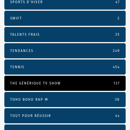
SPORTS D'HIVER
47
SWIFT
2
TALENTS FRAIS
35
TENDANCES
249
TENNIS
454
THE GÉNÉRIQUE TV SHOW
137
TOHU BOHU RAP 🤟
38
TOUT POUR RÉUSSIR
44