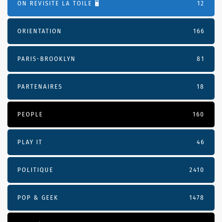
ON REVISITE LA TOILE 🖥️
12
ORIENTATION
166
PARIS-BROOKLYN
81
PARTENAIRES
18
PEOPLE
160
PLAY IT
46
POLITIQUE
2410
POP & GEEK
1478