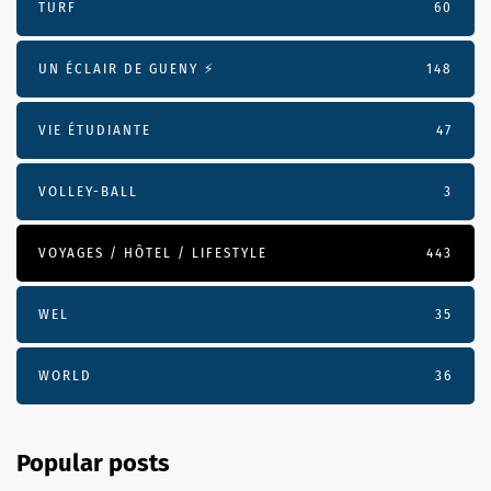
TURF
60
UN ÉCLAIR DE GUENY ⚡️
148
VIE ÉTUDIANTE
47
VOLLEY-BALL
3
VOYAGES / HÔTEL / LIFESTYLE
443
WEL
35
WORLD
36
Popular posts