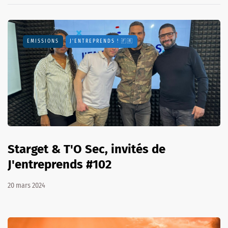
EMISSIONS
J'ENTREPRENDS ! 🇫🇷
Starget & T'O Sec, invités de
J'entreprends #102
20 mars 2024