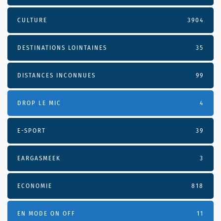
CULTURE
3904
DESTINATIONS LOINTAINES
35
DISTANCES INCONNUES
99
DROP LE MIC
4
E-SPORT
39
EARGASMEEK
3
ECONOMIE
818
EN MODE ON OFF
11