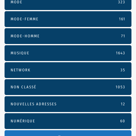
MODE
323
MODE-FEMME
161
MODE-HOMME
71
MUSIQUE
1643
NETWORK
35
NON CLASSÉ
1053
NOUVELLES ADRESSES
12
NUMÉRIQUE
60