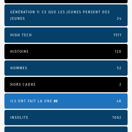
GÉNÉRATION Y: CE QUE LES JEUNES PENSENT DES
JEUNES
24
HIGH TECH
1511
HISTOIRE
120
HOMMES
52
HORS CADRE
2
ILS ONT FAIT LA UNE 📸
48
INSOLITE
1062