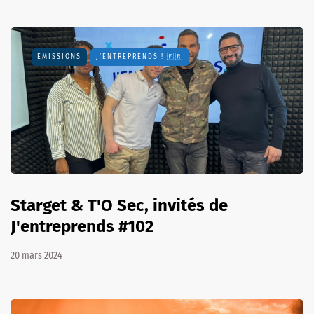
EMISSIONS
J'ENTREPRENDS ! 🇫🇷
Starget & T'O Sec, invités de
J'entreprends #102
20 mars 2024