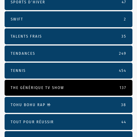
SPORTS D'HIVER
47
SWIFT
2
TALENTS FRAIS
35
TENDANCES
249
TENNIS
454
THE GÉNÉRIQUE TV SHOW
137
TOHU BOHU RAP 🤟
38
TOUT POUR RÉUSSIR
44