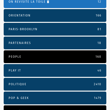
ON REVISITE LA TOILE 🖥️
12
ORIENTATION
166
PARIS-BROOKLYN
81
PARTENAIRES
18
PEOPLE
160
PLAY IT
46
POLITIQUE
2410
POP & GEEK
1479