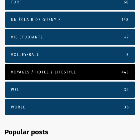
TURF
60
UN ÉCLAIR DE GUENY ⚡️
148
VIE ÉTUDIANTE
47
VOLLEY-BALL
3
VOYAGES / HÔTEL / LIFESTYLE
443
WEL
35
WORLD
36
Popular posts