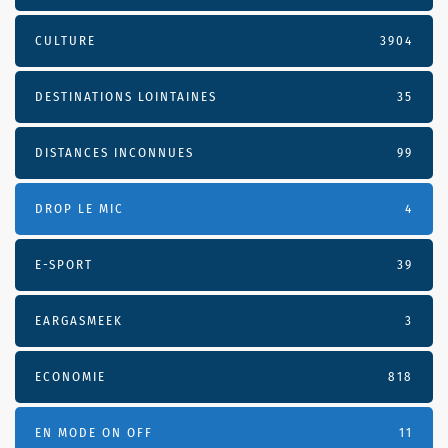
CULTURE
3904
DESTINATIONS LOINTAINES
35
DISTANCES INCONNUES
99
DROP LE MIC
4
E-SPORT
39
EARGASMEEK
3
ECONOMIE
818
EN MODE ON OFF
11