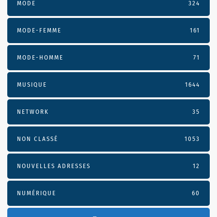
MODE
324
MODE-FEMME
161
MODE-HOMME
71
MUSIQUE
1644
NETWORK
35
NON CLASSÉ
1053
NOUVELLES ADRESSES
12
NUMÉRIQUE
60