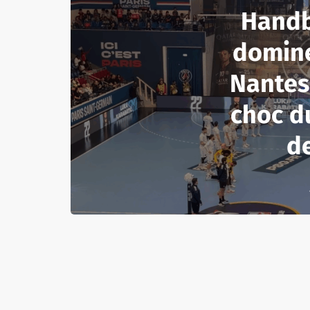
Handba
domine
Nantes
choc d
d