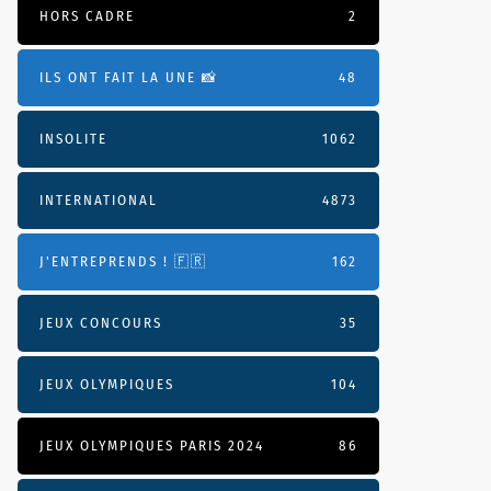
HORS CADRE
2
ILS ONT FAIT LA UNE 📸
48
INSOLITE
1062
INTERNATIONAL
4873
J'ENTREPRENDS ! 🇫🇷
162
JEUX CONCOURS
35
JEUX OLYMPIQUES
104
JEUX OLYMPIQUES PARIS 2024
86