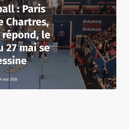
ll : Paris
 Chartres,
 répond, le
u 27 mai se
essine
4 mai 2026