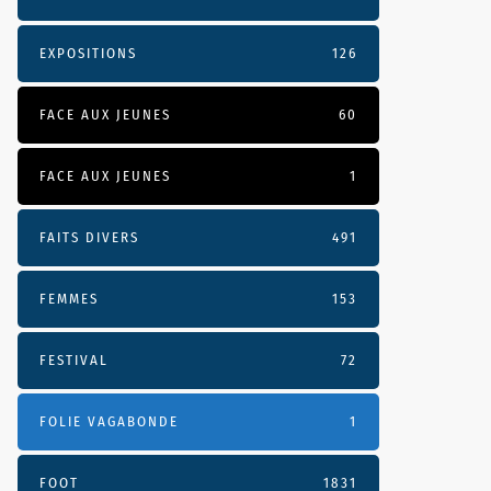
EXPOSITIONS
126
FACE AUX JEUNES
60
FACE AUX JEUNES
1
FAITS DIVERS
491
FEMMES
153
FESTIVAL
72
FOLIE VAGABONDE
1
FOOT
1831