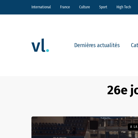
International
France
Culture
Sport
High Tech
Dernières actualités
Ca
26e j
A L