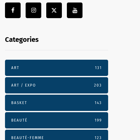
Categories
ART
131
ART / EXPO
203
BASKET
143
BEAUTÉ
199
BEAUTÉ-FEMME
123