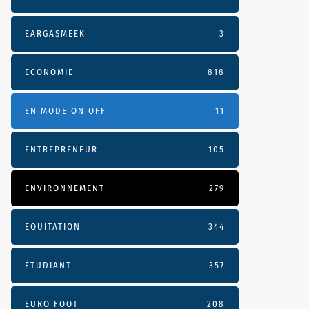
EARGASMEEK
3
ECONOMIE
818
EN MODE ON OFF
11
ENTREPRENEUR
105
ENVIRONNEMENT
279
EQUITATION
344
ÉTUDIANT
357
EURO FOOT
208