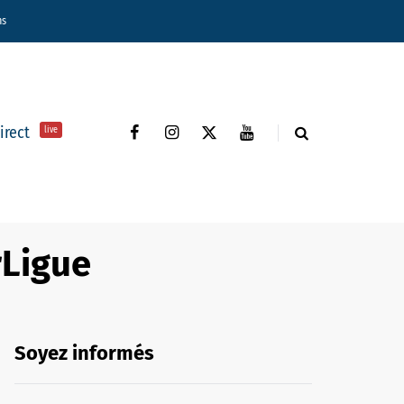
ns
direct
live
rLigue
Soyez informés