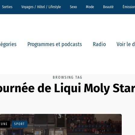
Sorties
Voyages / Hôtel / Lifestyle
Sexo
Mode
Beauté
Émissio
tégories
Programmes et podcasts
Radio
Voir le 
BROWSING TAG
ournée de Liqui Moly Sta
A UNE
SPORT