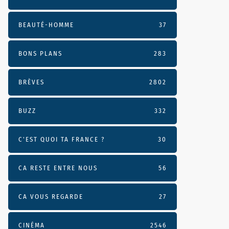
BEAUTÉ-HOMME
37
BONS PLANS
283
BRÈVES
2802
BUZZ
332
C'EST QUOI TA FRANCE ?
30
CA RESTE ENTRE NOUS
56
CA VOUS REGARDE
27
CINÉMA
2546