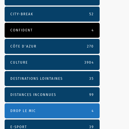
CITY-BREAK
52
CONFIDENT
4
CÔTE D’AZUR
270
CULTURE
3904
DESTINATIONS LOINTAINES
35
DISTANCES INCONNUES
99
DROP LE MIC
4
E-SPORT
39