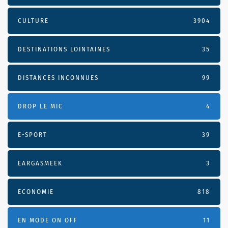
CULTURE
3904
DESTINATIONS LOINTAINES
35
DISTANCES INCONNUES
99
DROP LE MIC
4
E-SPORT
39
EARGASMEEK
3
ECONOMIE
818
EN MODE ON OFF
11