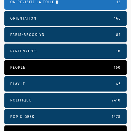
ON REVISITE LA TOILE 🖥️
12
ORIENTATION
166
PARIS-BROOKLYN
81
PARTENAIRES
18
PEOPLE
160
PLAY IT
46
POLITIQUE
2410
POP & GEEK
1478