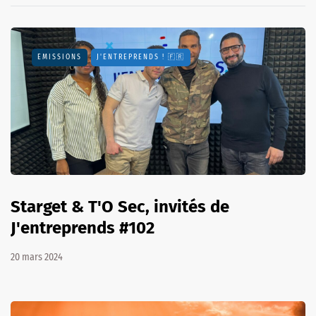
EMISSIONS
J'ENTREPRENDS ! 🇫🇷
Starget & T'O Sec, invités de
J'entreprends #102
20 mars 2024