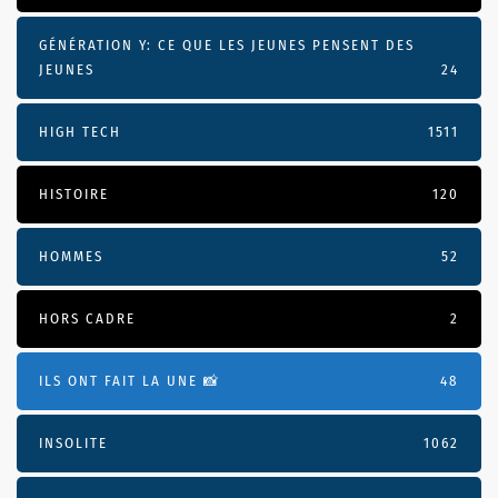
GÉNÉRATION Y: CE QUE LES JEUNES PENSENT DES
JEUNES
24
HIGH TECH
1511
HISTOIRE
120
HOMMES
52
HORS CADRE
2
ILS ONT FAIT LA UNE 📸
48
INSOLITE
1062