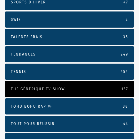
SPORTS D'HIVER
47
SWIFT
2
TALENTS FRAIS
35
TENDANCES
249
TENNIS
454
THE GÉNÉRIQUE TV SHOW
137
TOHU BOHU RAP 🤟
38
TOUT POUR RÉUSSIR
44