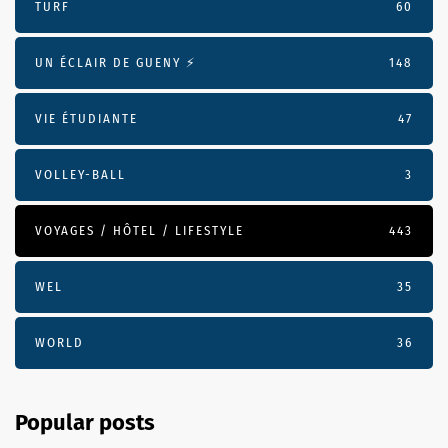
TURF
60
UN ÉCLAIR DE GUENY ⚡️
148
VIE ÉTUDIANTE
47
VOLLEY-BALL
3
VOYAGES / HÔTEL / LIFESTYLE
443
WEL
35
WORLD
36
Popular posts