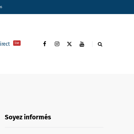
ns
direct
live
Soyez informés