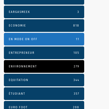
EARGASMEEK
3
ECONOMIE
818
EN MODE ON OFF
11
ENTREPRENEUR
105
ENVIRONNEMENT
279
EQUITATION
344
ÉTUDIANT
357
EURO FOOT
208