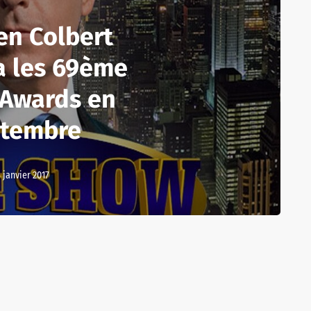
en Colbert
a les 69ème
Awards en
tembre
 janvier 2017