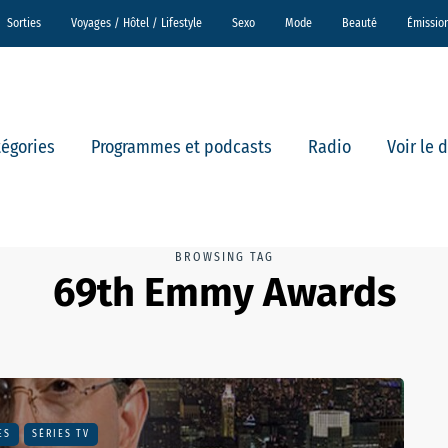
Sorties
Voyages / Hôtel / Lifestyle
Sexo
Mode
Beauté
Émissio
tégories
Programmes et podcasts
Radio
Voir le 
BROWSING TAG
69th Emmy Awards
ES
SÉRIES TV