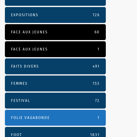
EXPOSITIONS
126
FACE AUX JEUNES
60
FACE AUX JEUNES
1
FAITS DIVERS
491
FEMMES
153
FESTIVAL
72
FOLIE VAGABONDE
1
FOOT
1831