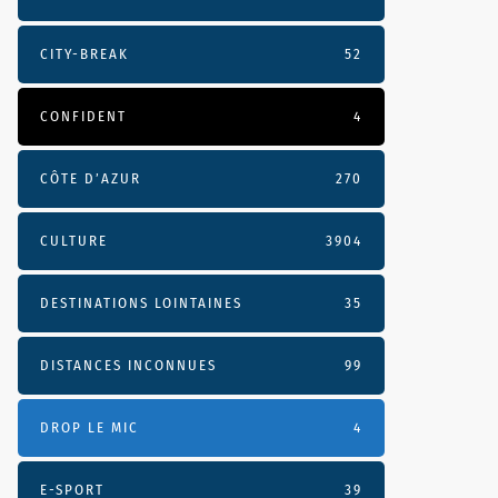
CITY-BREAK
52
CONFIDENT
4
CÔTE D’AZUR
270
CULTURE
3904
DESTINATIONS LOINTAINES
35
DISTANCES INCONNUES
99
DROP LE MIC
4
E-SPORT
39