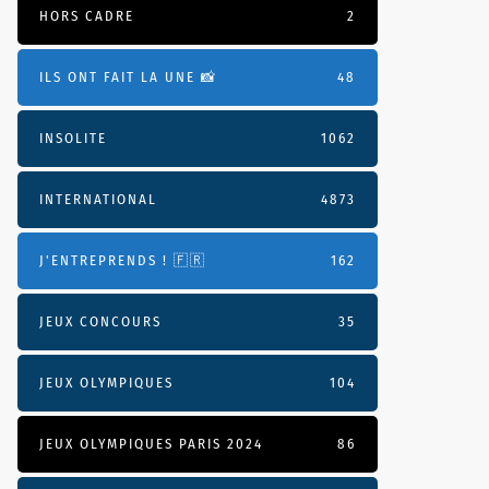
HORS CADRE
2
ILS ONT FAIT LA UNE 📸
48
INSOLITE
1062
INTERNATIONAL
4873
J'ENTREPRENDS ! 🇫🇷
162
JEUX CONCOURS
35
JEUX OLYMPIQUES
104
JEUX OLYMPIQUES PARIS 2024
86