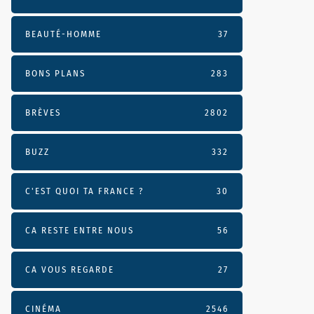
BEAUTÉ-HOMME
37
BONS PLANS
283
BRÈVES
2802
BUZZ
332
C'EST QUOI TA FRANCE ?
30
CA RESTE ENTRE NOUS
56
CA VOUS REGARDE
27
CINÉMA
2546