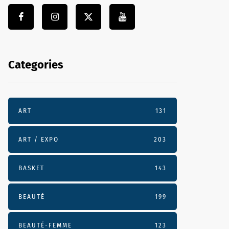
Categories
ART
131
ART / EXPO
203
BASKET
143
BEAUTÉ
199
BEAUTÉ-FEMME
123