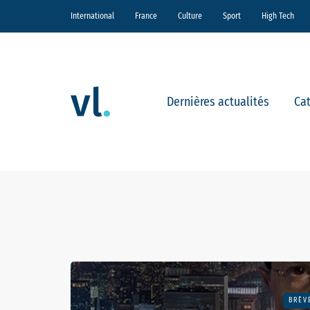
International
France
Culture
Sport
High Tech
Dernières actualités
Ca
BRÈV