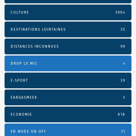
CULTURE
3904
DESTINATIONS LOINTAINES
35
DISTANCES INCONNUES
99
DROP LE MIC
4
E-SPORT
39
EARGASMEEK
3
ECONOMIE
818
EN MODE ON OFF
11