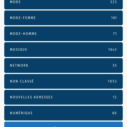
MODE
323
MODE-FEMME
161
MODE-HOMME
71
MUSIQUE
1643
NETWORK
35
NON CLASSÉ
1053
NOUVELLES ADRESSES
12
NUMÉRIQUE
60