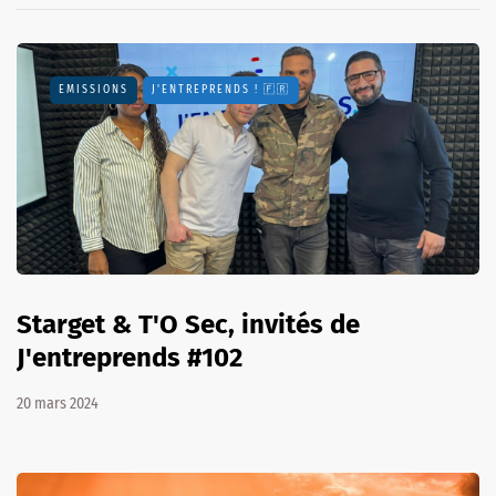
EMISSIONS
J'ENTREPRENDS ! 🇫🇷
Starget & T'O Sec, invités de
J'entreprends #102
20 mars 2024