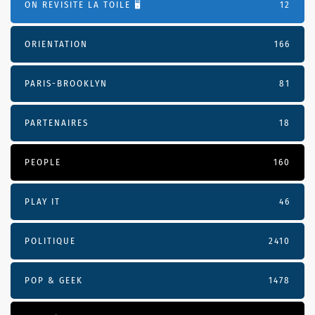
ON REVISITE LA TOILE 🖥️
12
ORIENTATION
166
PARIS-BROOKLYN
81
PARTENAIRES
18
PEOPLE
160
PLAY IT
46
POLITIQUE
2410
POP & GEEK
1478