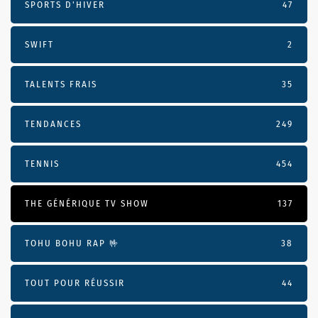
SPORTS D'HIVER
47
SWIFT
2
TALENTS FRAIS
35
TENDANCES
249
TENNIS
454
THE GÉNÉRIQUE TV SHOW
137
TOHU BOHU RAP 🤟
38
TOUT POUR RÉUSSIR
44