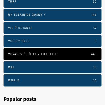
TURF
60
UN ÉCLAIR DE GUENY ⚡️
148
VIE ÉTUDIANTE
47
VOLLEY-BALL
3
VOYAGES / HÔTEL / LIFESTYLE
443
WEL
35
WORLD
36
Popular posts