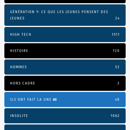
GÉNÉRATION Y: CE QUE LES JEUNES PENSENT DES
JEUNES
24
HIGH TECH
1511
HISTOIRE
120
HOMMES
52
HORS CADRE
2
ILS ONT FAIT LA UNE 📸
48
INSOLITE
1062