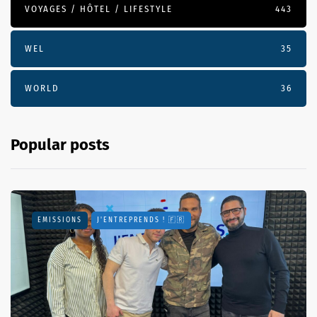
VOYAGES / HÔTEL / LIFESTYLE
443
WEL
35
WORLD
36
Popular posts
EMISSIONS
J'ENTREPRENDS ! 🇫🇷