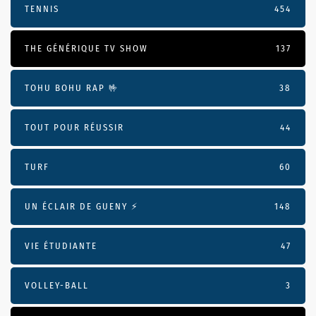
TENNIS
454
THE GÉNÉRIQUE TV SHOW
137
TOHU BOHU RAP 🤟
38
TOUT POUR RÉUSSIR
44
TURF
60
UN ÉCLAIR DE GUENY ⚡️
148
VIE ÉTUDIANTE
47
VOLLEY-BALL
3