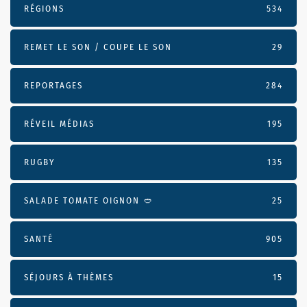
RÉGIONS
534
REMET LE SON / COUPE LE SON
29
REPORTAGES
284
RÉVEIL MÉDIAS
195
RUGBY
135
SALADE TOMATE OIGNON 🥙
25
SANTÉ
905
SÉJOURS À THÈMES
15