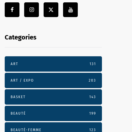
Categories
ART
131
ART / EXPO
203
BASKET
143
BEAUTÉ
199
BEAUTÉ-FEMME
123