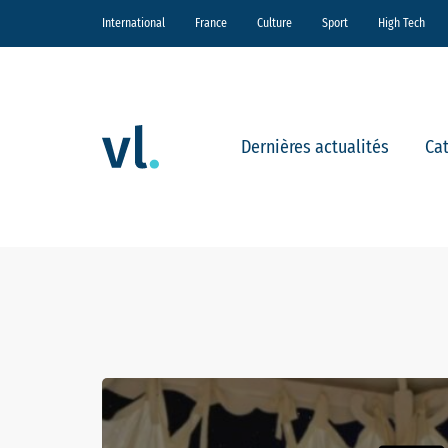
International
France
Culture
Sport
High Tech
Dernières actualités
Ca