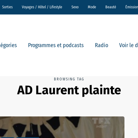
Sorties
Voyages / Hôtel / Lifestyle
Sexo
Mode
Beauté
Émissio
tégories
Programmes et podcasts
Radio
Voir le 
BROWSING TAG
AD Laurent plainte