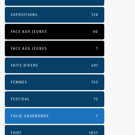
EXPOSITIONS
126
FACE AUX JEUNES
60
FACE AUX JEUNES
1
FAITS DIVERS
491
FEMMES
153
FESTIVAL
72
FOLIE VAGABONDE
1
FOOT
1831