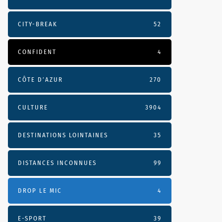
CITY-BREAK
52
CONFIDENT
4
CÔTE D’AZUR
270
CULTURE
3904
DESTINATIONS LOINTAINES
35
DISTANCES INCONNUES
99
DROP LE MIC
4
E-SPORT
39