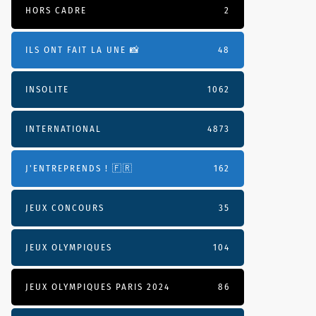
HORS CADRE
2
ILS ONT FAIT LA UNE 📸
48
INSOLITE
1062
INTERNATIONAL
4873
J'ENTREPRENDS ! 🇫🇷
162
JEUX CONCOURS
35
JEUX OLYMPIQUES
104
JEUX OLYMPIQUES PARIS 2024
86