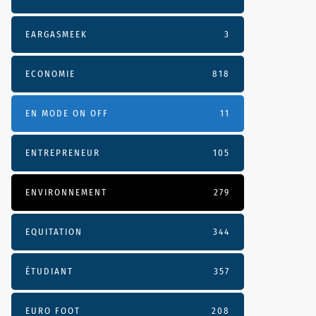
EARGASMEEK
3
ECONOMIE
818
EN MODE ON OFF
11
ENTREPRENEUR
105
ENVIRONNEMENT
279
EQUITATION
344
ÉTUDIANT
357
EURO FOOT
208