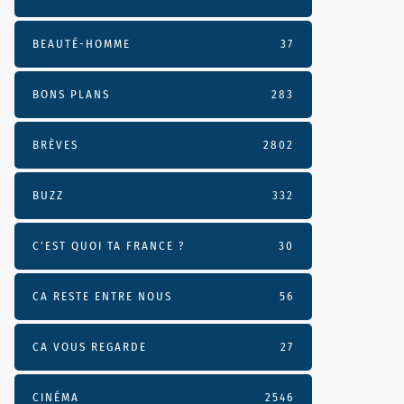
BEAUTÉ-HOMME
37
BONS PLANS
283
BRÈVES
2802
BUZZ
332
C'EST QUOI TA FRANCE ?
30
CA RESTE ENTRE NOUS
56
CA VOUS REGARDE
27
CINÉMA
2546