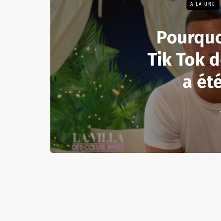
A LA UNE
Pourquo
Tik Tok 
a ét