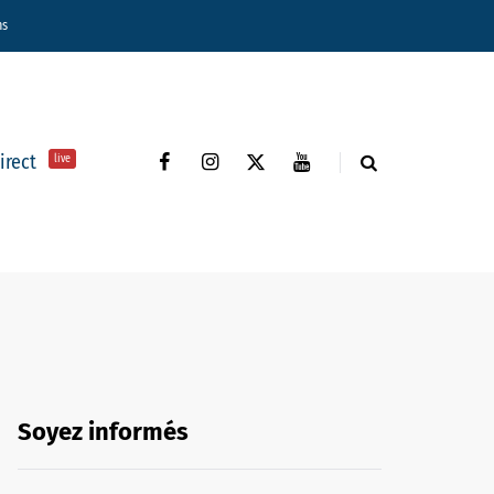
ns
direct
live
Soyez informés