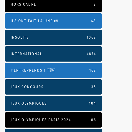
HORS CADRE
2
ILS ONT FAIT LA UNE 📸
48
INSOLITE
1062
INTERNATIONAL
4874
J'ENTREPRENDS ! 🇫🇷
162
JEUX CONCOURS
35
JEUX OLYMPIQUES
104
JEUX OLYMPIQUES PARIS 2024
86