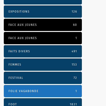
EXPOSITIONS
126
FACE AUX JEUNES
60
FACE AUX JEUNES
1
FAITS DIVERS
491
FEMMES
153
FESTIVAL
72
FOLIE VAGABONDE
1
FOOT
1831