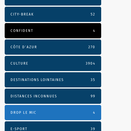
CITY-BREAK
52
CONFIDENT
4
CÔTE D’AZUR
270
CULTURE
3904
DESTINATIONS LOINTAINES
35
DISTANCES INCONNUES
99
DROP LE MIC
4
E-SPORT
39