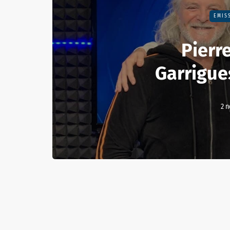
EMIS
Pierr
Garrigue
2 