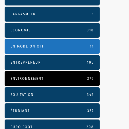
EARGASMEEK
3
ECONOMIE
818
EN MODE ON OFF
11
ENTREPRENEUR
105
ENVIRONNEMENT
279
EQUITATION
345
ÉTUDIANT
357
EURO FOOT
208