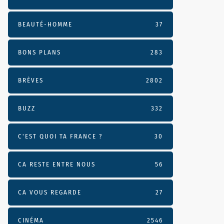
BEAUTÉ-HOMME
37
BONS PLANS
283
BRÈVES
2802
BUZZ
332
C'EST QUOI TA FRANCE ?
30
CA RESTE ENTRE NOUS
56
CA VOUS REGARDE
27
CINÉMA
2546