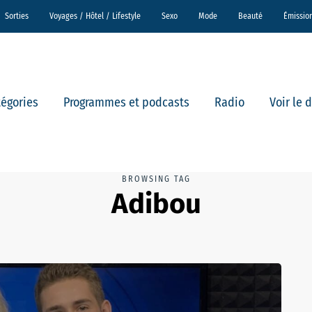
Sorties
Voyages / Hôtel / Lifestyle
Sexo
Mode
Beauté
Émissio
tégories
Programmes et podcasts
Radio
Voir le 
BROWSING TAG
Adibou