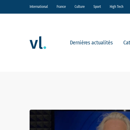
International
France
Culture
Sport
High Tech
Dernières actualités
Ca