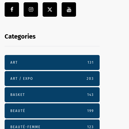
Categories
ART
131
ART / EXPO
203
BASKET
143
BEAUTÉ
199
BEAUTÉ-FEMME
123