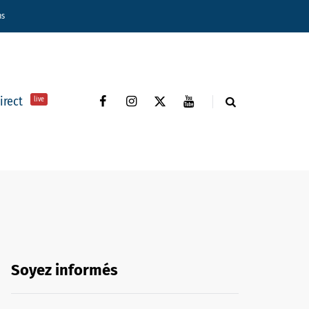
ns
direct
live
Soyez informés