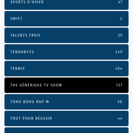
SPORTS D'HIVER
47
SWIFT
2
TALENTS FRAIS
35
TENDANCES
249
TENNIS
454
THE GÉNÉRIQUE TV SHOW
137
TOHU BOHU RAP 🤟
38
TOUT POUR RÉUSSIR
44