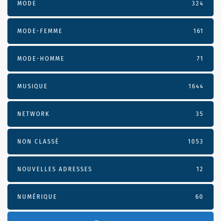
MODE
324
MODE-FEMME
161
MODE-HOMME
71
MUSIQUE
1644
NETWORK
35
NON CLASSÉ
1053
NOUVELLES ADRESSES
12
NUMÉRIQUE
60