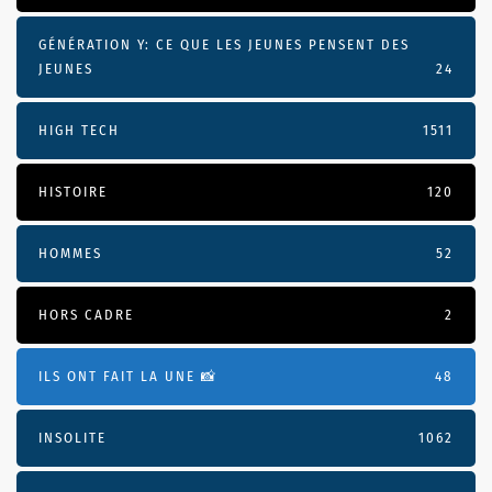
GÉNÉRATION Y: CE QUE LES JEUNES PENSENT DES
JEUNES
24
HIGH TECH
1511
HISTOIRE
120
HOMMES
52
HORS CADRE
2
ILS ONT FAIT LA UNE 📸
48
INSOLITE
1062