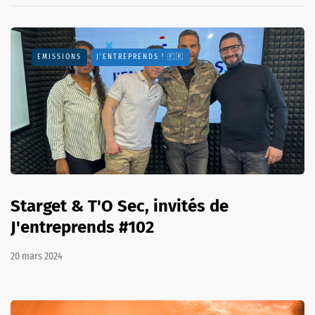
EMISSIONS
J'ENTREPRENDS ! 🇫🇷
Starget & T'O Sec, invités de
J'entreprends #102
20 mars 2024