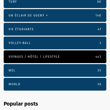
TURF
60
UN ÉCLAIR DE GUENY ⚡️
148
VIE ÉTUDIANTE
47
VOLLEY-BALL
3
VOYAGES / HÔTEL / LIFESTYLE
443
WEL
35
WORLD
36
Popular posts