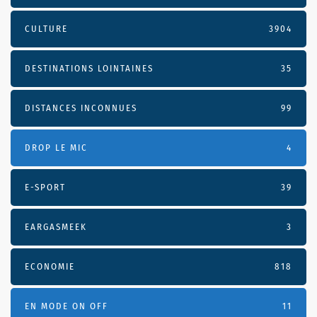
CULTURE
3904
DESTINATIONS LOINTAINES
35
DISTANCES INCONNUES
99
DROP LE MIC
4
E-SPORT
39
EARGASMEEK
3
ECONOMIE
818
EN MODE ON OFF
11