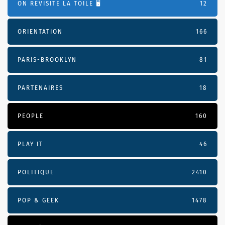
ON REVISITE LA TOILE 🖥️
12
ORIENTATION
166
PARIS-BROOKLYN
81
PARTENAIRES
18
PEOPLE
160
PLAY IT
46
POLITIQUE
2410
POP & GEEK
1478