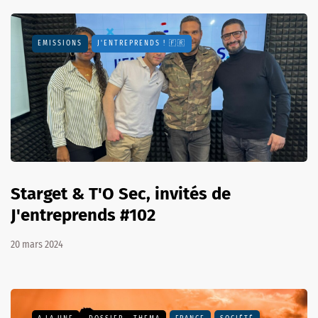
EMISSIONS
J'ENTREPRENDS ! 🇫🇷
Starget & T'O Sec, invités de
J'entreprends #102
20 mars 2024