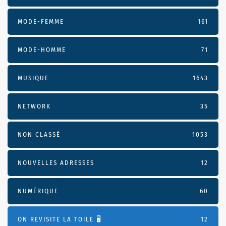
MODE-FEMME
161
MODE-HOMME
71
MUSIQUE
1643
NETWORK
35
NON CLASSÉ
1053
NOUVELLES ADRESSES
12
NUMÉRIQUE
60
ON REVISITE LA TOILE 🖥️
12