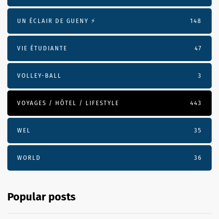
UN ÉCLAIR DE GUENY ⚡️
148
VIE ÉTUDIANTE
47
VOLLEY-BALL
3
VOYAGES / HÔTEL / LIFESTYLE
443
WEL
35
WORLD
36
Popular posts