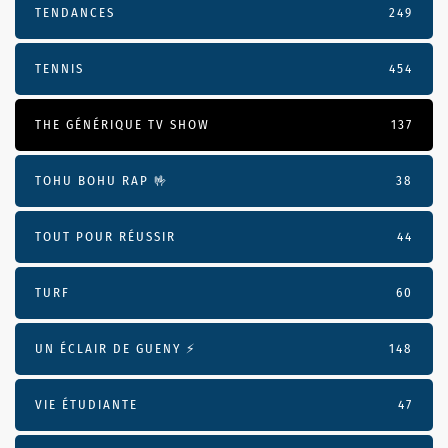
TENDANCES
249
TENNIS
454
THE GÉNÉRIQUE TV SHOW
137
TOHU BOHU RAP 🤟
38
TOUT POUR RÉUSSIR
44
TURF
60
UN ÉCLAIR DE GUENY ⚡️
148
VIE ÉTUDIANTE
47