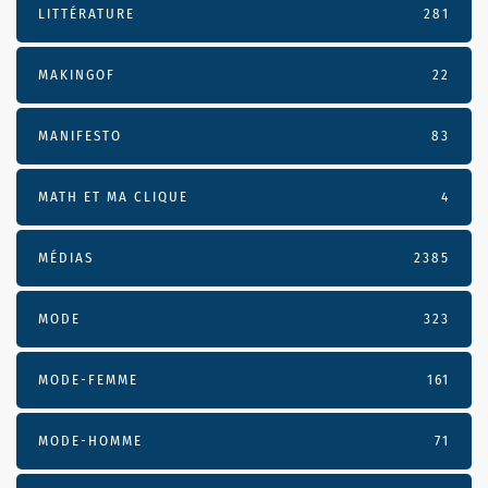
LITTÉRATURE
281
MAKINGOF
22
MANIFESTO
83
MATH ET MA CLIQUE
4
MÉDIAS
2385
MODE
323
MODE-FEMME
161
MODE-HOMME
71