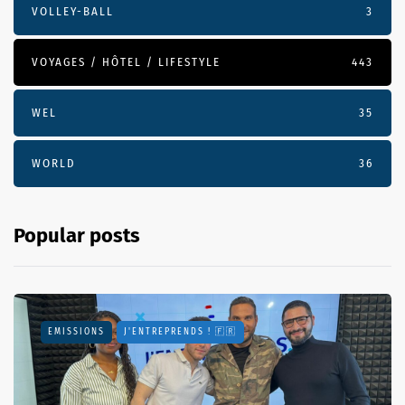
VOLLEY-BALL
3
VOYAGES / HÔTEL / LIFESTYLE
443
WEL
35
WORLD
36
Popular posts
EMISSIONS
J'ENTREPRENDS ! 🇫🇷