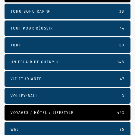
TOHU BOHU RAP 🤟
38
TOUT POUR RÉUSSIR
44
TURF
60
UN ÉCLAIR DE GUENY ⚡️
148
VIE ÉTUDIANTE
47
VOLLEY-BALL
3
VOYAGES / HÔTEL / LIFESTYLE
443
WEL
35