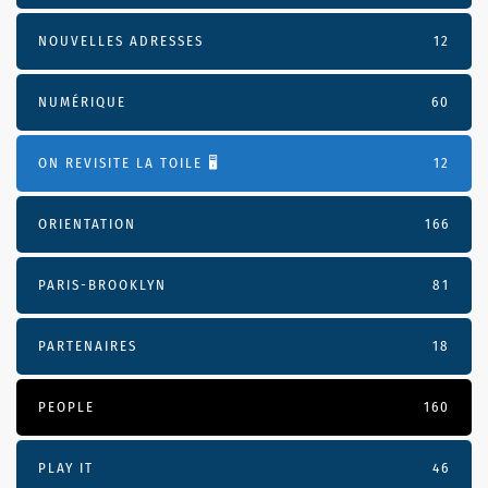
NOUVELLES ADRESSES
12
NUMÉRIQUE
60
ON REVISITE LA TOILE 🖥️
12
ORIENTATION
166
PARIS-BROOKLYN
81
PARTENAIRES
18
PEOPLE
160
PLAY IT
46