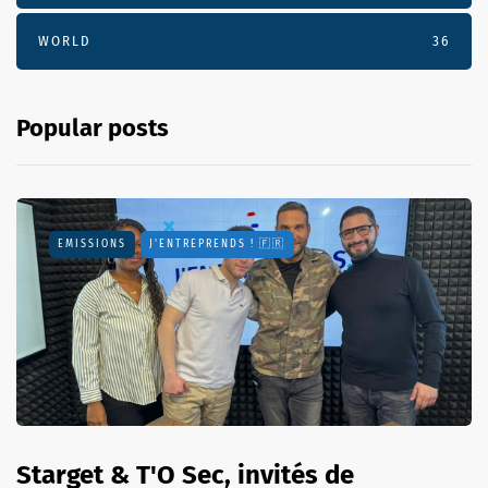
WORLD
36
Popular posts
EMISSIONS
J'ENTREPRENDS ! 🇫🇷
Starget & T'O Sec, invités de