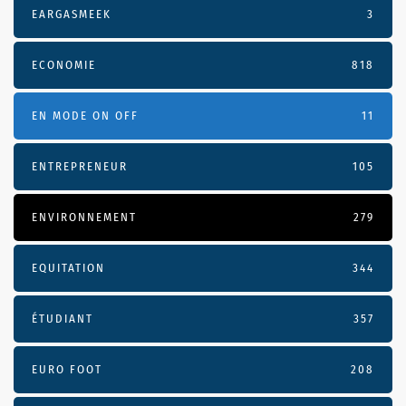
EARGASMEEK
3
ECONOMIE
818
EN MODE ON OFF
11
ENTREPRENEUR
105
ENVIRONNEMENT
279
EQUITATION
344
ÉTUDIANT
357
EURO FOOT
208