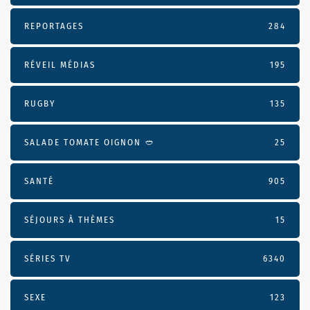
REPORTAGES
284
RÉVEIL MÉDIAS
195
RUGBY
135
SALADE TOMATE OIGNON 🥙
25
SANTÉ
905
SÉJOURS À THÈMES
15
SÉRIES TV
6340
SEXE
123