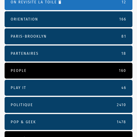
ON REVISITE LA TOILE 🖥️
12
ORIENTATION
166
PARIS-BROOKLYN
81
PARTENAIRES
18
PEOPLE
160
PLAY IT
46
POLITIQUE
2410
POP & GEEK
1478