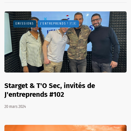
EMISSIONS
J'ENTREPRENDS ! 🇫🇷
Starget & T'O Sec, invités de
J'entreprends #102
20 mars 2024