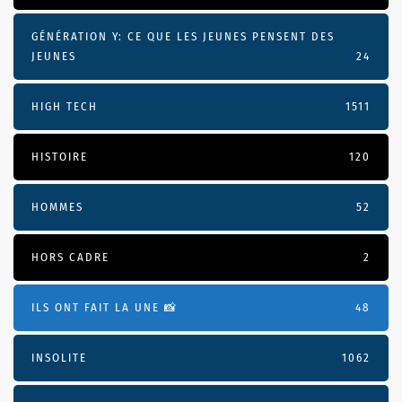
GÉNÉRATION Y: CE QUE LES JEUNES PENSENT DES
JEUNES
24
HIGH TECH
1511
HISTOIRE
120
HOMMES
52
HORS CADRE
2
ILS ONT FAIT LA UNE 📸
48
INSOLITE
1062