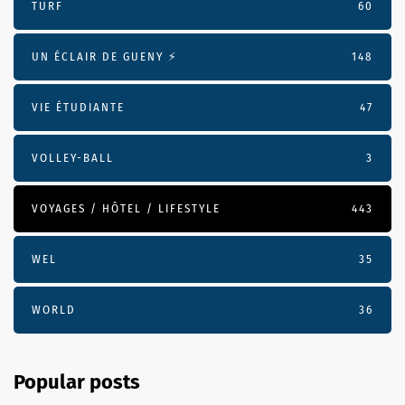
TURF
60
UN ÉCLAIR DE GUENY ⚡️
148
VIE ÉTUDIANTE
47
VOLLEY-BALL
3
VOYAGES / HÔTEL / LIFESTYLE
443
WEL
35
WORLD
36
Popular posts