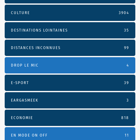
CULTURE
3904
DESTINATIONS LOINTAINES
35
DISTANCES INCONNUES
99
DROP LE MIC
4
E-SPORT
39
EARGASMEEK
3
ECONOMIE
818
EN MODE ON OFF
11