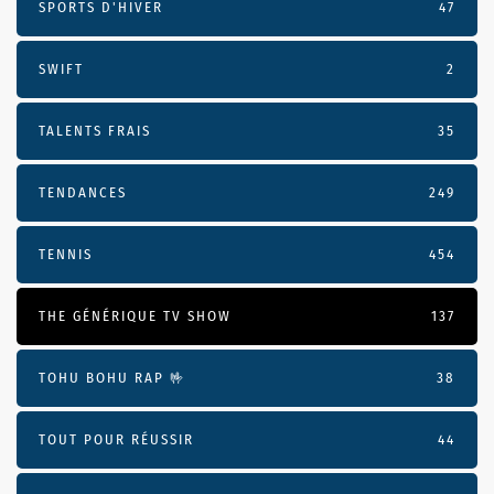
SPORTS D'HIVER
47
SWIFT
2
TALENTS FRAIS
35
TENDANCES
249
TENNIS
454
THE GÉNÉRIQUE TV SHOW
137
TOHU BOHU RAP 🤟
38
TOUT POUR RÉUSSIR
44