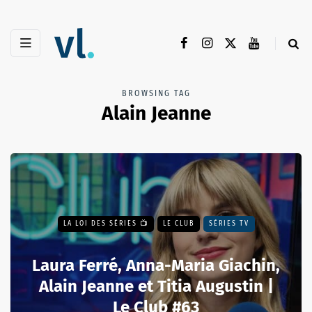
BROWSING TAG
Alain Jeanne
LA LOI DES SÉRIES 📺
LE CLUB
SÉRIES TV
Laura Ferré, Anna-Maria Giachin,
Alain Jeanne et Titia Augustin |
Le Club #63