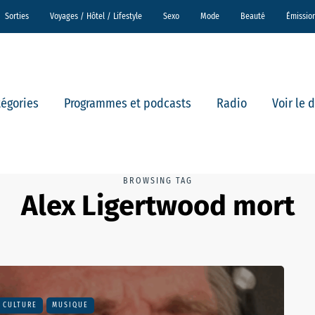
Sorties
Voyages / Hôtel / Lifestyle
Sexo
Mode
Beauté
Émissio
tégories
Programmes et podcasts
Radio
Voir le 
BROWSING TAG
Alex Ligertwood mort
CULTURE
MUSIQUE