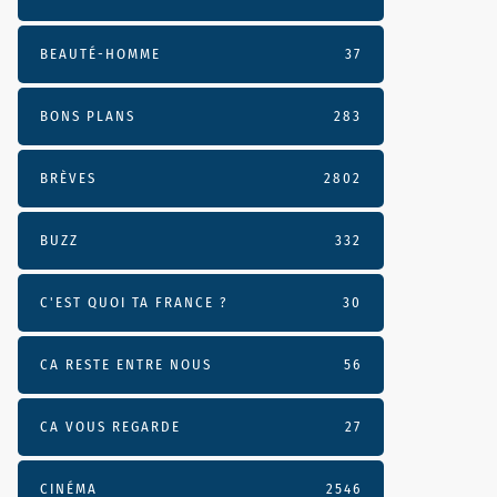
BEAUTÉ-HOMME
37
BONS PLANS
283
BRÈVES
2802
BUZZ
332
C'EST QUOI TA FRANCE ?
30
CA RESTE ENTRE NOUS
56
CA VOUS REGARDE
27
CINÉMA
2546