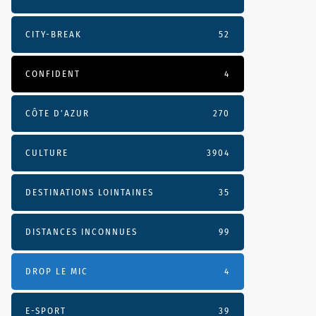
CITY-BREAK
52
CONFIDENT
4
CÔTE D’AZUR
270
CULTURE
3904
DESTINATIONS LOINTAINES
35
DISTANCES INCONNUES
99
DROP LE MIC
4
E-SPORT
39