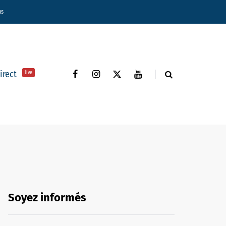
ns
direct
live
Soyez informés