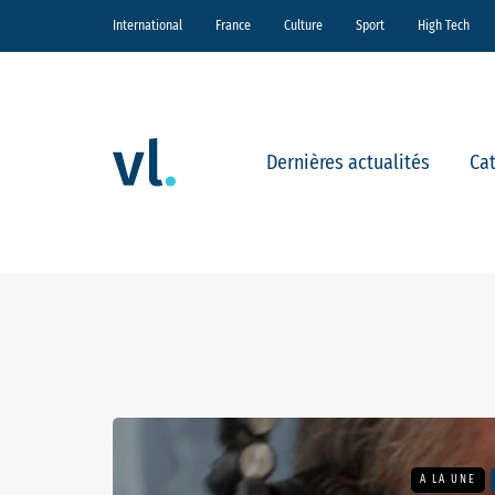
International
France
Culture
Sport
High Tech
Dernières actualités
Ca
A LA UNE