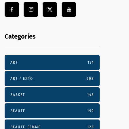
Categories
ART
131
ART / EXPO
203
BASKET
143
BEAUTÉ
199
BEAUTÉ-FEMME
123