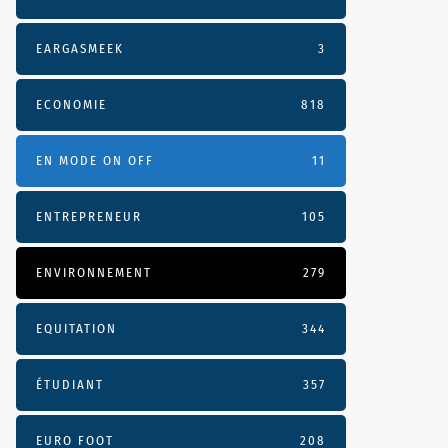
EARGASMEEK
3
ECONOMIE
818
EN MODE ON OFF
11
ENTREPRENEUR
105
ENVIRONNEMENT
279
EQUITATION
344
ÉTUDIANT
357
EURO FOOT
208