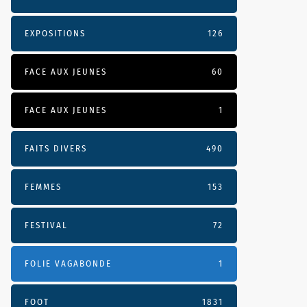
EXPOSITIONS
126
FACE AUX JEUNES
60
FACE AUX JEUNES
1
FAITS DIVERS
490
FEMMES
153
FESTIVAL
72
FOLIE VAGABONDE
1
FOOT
1831