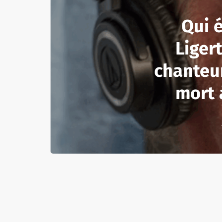
Qui é
Liger
chanteu
mort 