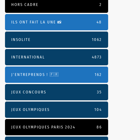
HORS CADRE
2
ILS ONT FAIT LA UNE 📸
48
INSOLITE
1062
INTERNATIONAL
4873
J'ENTREPRENDS ! 🇫🇷
162
JEUX CONCOURS
35
JEUX OLYMPIQUES
104
JEUX OLYMPIQUES PARIS 2024
86